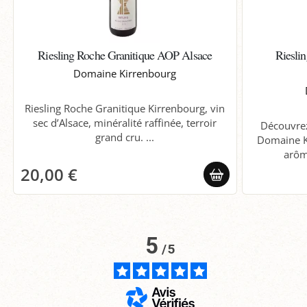
Riesling Roche Granitique AOP Alsace
Riesli
Domaine Kirrenbourg
Riesling Roche Granitique Kirrenbourg, vin
sec d’Alsace, minéralité raffinée, terroir
Découvrez
grand cru. ...
Domaine Ku
arôme
20,00 €
5
/
5