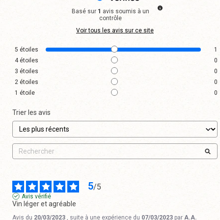
Basé sur
1
avis soumis à un
contrôle
Voir tous les avis sur ce site
5
étoiles
1
4
étoiles
0
3
étoiles
0
2
étoiles
0
1
étoile
0
Trier les avis
5
/
5
Avis vérifié
Vin léger et agréable
Avis du
20/03/2023
, suite à une expérience du
07/03/2023
par
A.A.