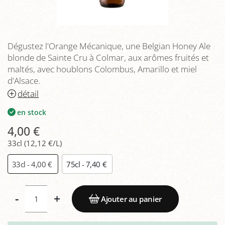
Dégustez l'Orange Mécanique, une Belgian Honey Ale
blonde de Sainte Cru à Colmar, aux arômes fruités et
maltés, avec houblons Colombus, Amarillo et miel
d'Alsace.
détail
en stock
4,00 €
33cl (12,12 €/L)
33cl - 4,00 €
75cl - 7,40 €
-
+
Ajouter au panier