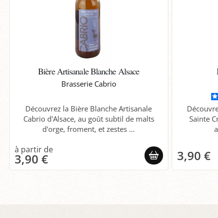
Bière Artisanale Blanche Alsace
Brasserie Cabrio
Découvrez la Bière Blanche Artisanale
Découvre
Cabrio d'Alsace, au goût subtil de malts
Sainte C
d'orge, froment, et zestes ...
a
3,90 €
3,90 €