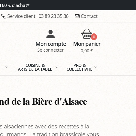
160 € d'achat*
Service client :
03 89 23 35 36
Contact
0
Mon compte
Mon panier
Se connecter
0,00 €
E
CUISINE &
PRO &
ARTS DE LA TABLE
COLLECTIVITÉ
 de la Bière d'Alsace
s alsaciennes avec des recettes à la
 gourmands. La tradition brassicole vous