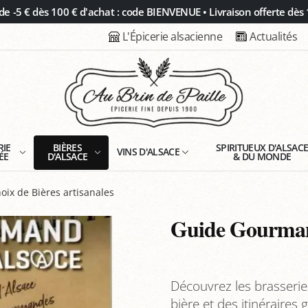
 -5 € dès 100 € d'achat : code BIENVENUE • Livraison offerte dès 
L'Épicerie alsacienne
Actualités
RIE
BIÈRES
SPIRITUEUX D'ALSAC
VINS D'ALSACE
ÉE
D'ALSACE
& DU MONDE
oix de Bières artisanales
Guide Gourmand
Découvrez les brasserie
bière et des itinéraires