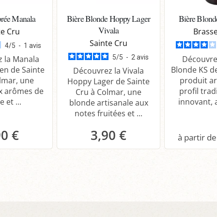
rée Manala
Bière Blonde Hoppy Lager
Bière Blond
Vivala
te Cru
Brasse
Sainte Cru
4
/
5
-
1
avis
5
/
5
-
2
avis
 la Manala
Découvrez
en de Sainte
Blonde KS d
Découvrez la Vivala
lmar, une
produit ar
Hoppy Lager de Sainte
x arômes de
profil trad
Cru à Colmar, une
e et ...
innovant, a
blonde artisanale aux
notes fruitées et ...
90 €
3,90 €
anier
Panier
P