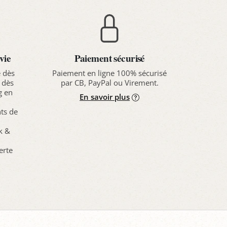
vie
Paiement sécurisé
e dès
Paiement en ligne 100% sécurisé
 dès
par CB, PayPal ou Virement.
g en
En savoir plus
nts de
ck &
erte