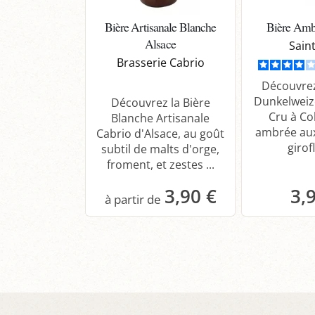
Bière Artisanale Blanche
Bière Amb
Alsace
Sain
Brasserie Cabrio
Découvrez
Dunkelweiz
Découvrez la Bière
Cru à Co
Blanche Artisanale
ambrée au
Cabrio d'Alsace, au goût
girofl
subtil de malts d'orge,
froment, et zestes ...
3,90 €
3,
Panier
P