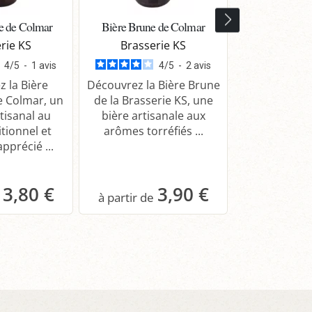
e de Colmar
Bière Brune de Colmar
Bière Ambr
rie KS
Brasserie KS
Brasse
4
/
5
-
1
avis
4
/
5
-
2
avis
 la Bière
Découvrez la Bière Brune
Découvrez
e Colmar, un
de la Brasserie KS, une
Ambrée de l
tisanal au
bière artisanale aux
KS, une bièr
itionnel et
arômes torréfiés ...
aux saveurs 
pprécié ...
3,80 €
3,90 €
anier
Panier
Pa