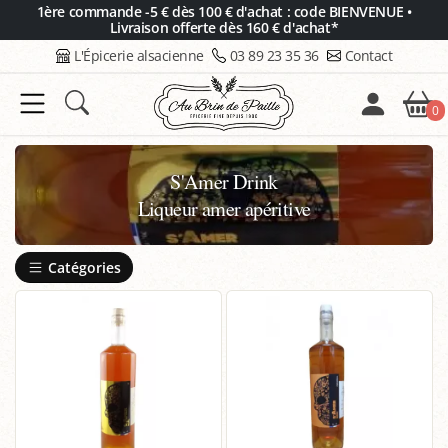
Panneau de gestion des cookies
1ère commande -5 € dès 100 € d'achat : code BIENVENUE •
Livraison offerte dès 160 € d'achat*
L'Épicerie alsacienne
03 89 23 35 36
Contact
0
S'Amer Drink
Liqueur amer apéritive
Catégories