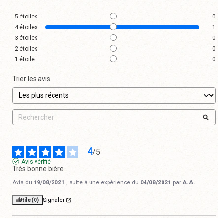
5
étoiles
0
4
étoiles
1
3
étoiles
0
2
étoiles
0
1
étoile
0
Trier les avis
4
/
5
Avis vérifié
Très bonne bière
Avis du
19/08/2021
, suite à une expérience du
04/08/2021
par
A.A.
Utile
(0)
Signaler