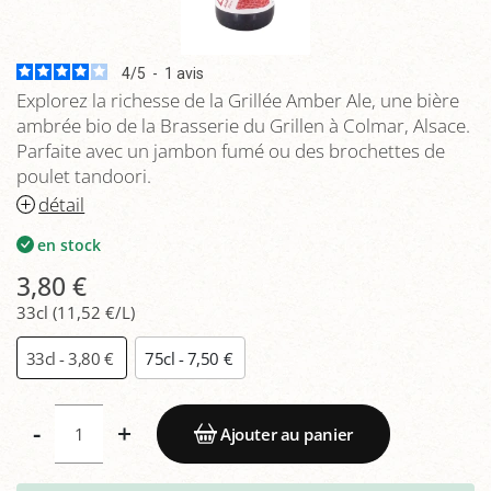
4
/
5
-
1
avis
Explorez la richesse de la Grillée Amber Ale, une bière
ambrée bio de la Brasserie du Grillen à Colmar, Alsace.
Parfaite avec un jambon fumé ou des brochettes de
poulet tandoori.
détail
en stock
3,80 €
33cl (11,52 €/L)
33cl - 3,80 €
75cl - 7,50 €
-
+
Ajouter au panier