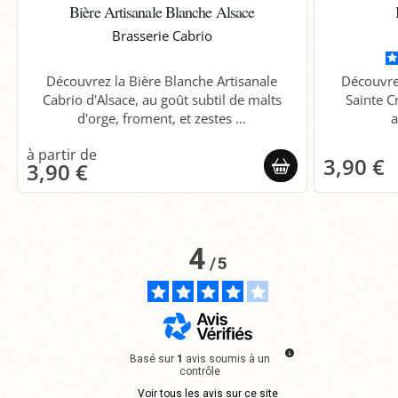
Bière Artisanale Blanche Alsace
Brasserie Cabrio
Découvrez la Bière Blanche Artisanale
Découvre
Cabrio d'Alsace, au goût subtil de malts
Sainte C
d'orge, froment, et zestes ...
a
3,90 €
3,90 €
4
/
5
Basé sur
1
avis soumis à un
contrôle
Voir tous les avis sur ce site