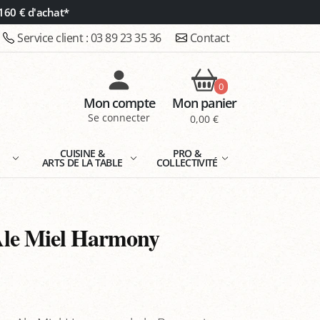
160 € d'achat*
Service client :
03 89 23 35 36
Contact
0
Mon compte
Mon panier
Se connecter
0,00 €
E
CUISINE &
PRO &
ARTS DE LA TABLE
COLLECTIVITÉ
le Miel Harmony