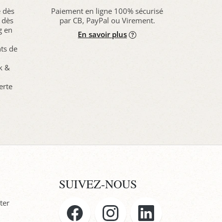
e dès
Paiement en ligne 100% sécurisé
 dès
par CB, PayPal ou Virement.
g en
En savoir plus
nts de
ck &
erte
SUIVEZ-NOUS
ter