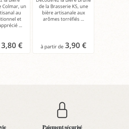
e Colmar, un
de la Brasserie KS, une
Ambrée de l
tisanal au
bière artisanale aux
KS, une bièr
itionnel et
arômes torréfiés ...
aux saveurs 
pprécié ...
3,80 €
3,90 €
anier
Panier
Pa
vie
Paiement sécurisé