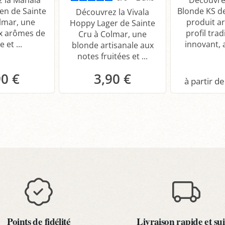
en de Sainte
Blonde KS d
Découvrez la Vivala
lmar, une
produit ar
Hoppy Lager de Sainte
x arômes de
profil trad
Cru à Colmar, une
e et ...
innovant, a
blonde artisanale aux
notes fruitées et ...
90 €
3,90 €
anier
Panier
P
Points de fidélité
Livraison rapide et sui