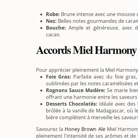
Robe:
Brune intense avec une mousse 
Nez:
Belles notes gourmandes de carame
Bouche:
Ample et généreuse, avec d
cacao.
Accords Miel Harmony 
Pour apprécier pleinement la Miel Harmony, 
Foie Gras:
Parfaite avec du foie gras,
sublimées par les notes caramélisées et
Rognons Sauce Madère:
Se marie bie
offrant une harmonie entre les saveurs 
Desserts Chocolatés:
Idéale avec des 
brûlée à la vanille de Madagascar, où 
bière complètent à merveille les saveur
Savourez la
Honey Brown Ale
Miel Harmony
pleinement l'intensité de ses arômes et de 