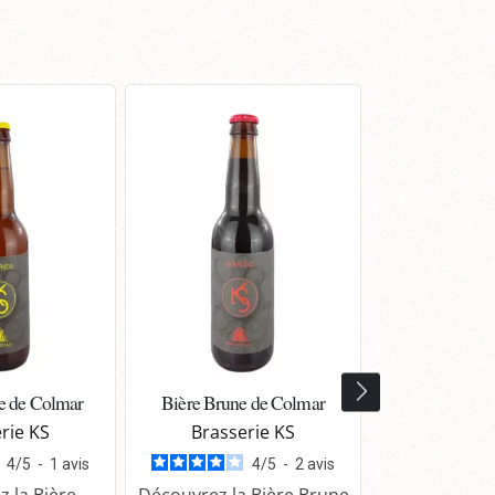
e de Colmar
Bière Brune de Colmar
Bière Ambr
rie KS
Brasserie KS
Brasse
4
/
5
-
1
avis
4
/
5
-
2
avis
 la Bière
Découvrez la Bière Brune
Découvrez