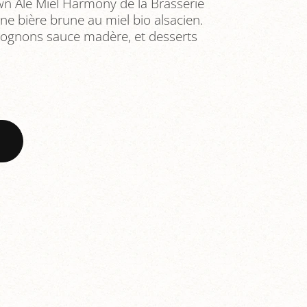
n Ale Miel Harmony de la Brasserie
ne bière brune au miel bio alsacien.
, rognons sauce madère, et desserts