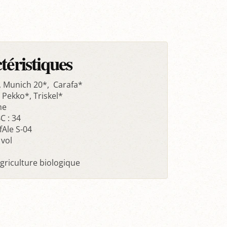
téristiques
*, Munich 20*, Carafa*
 Pekko*, Triskel*
he
C : 34
fAle S-04
 vol
agriculture biologique