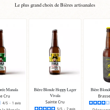
Le plus grand choix de Bières artisanales
rée Manala
Bière Blonde Hoppy Lager
Bière Blond
Vivala
te Cru
Brasse
Sainte Cru
4
/
5
-
1
avis
5
/
5
-
2
avis
 la Manala
Découvrez