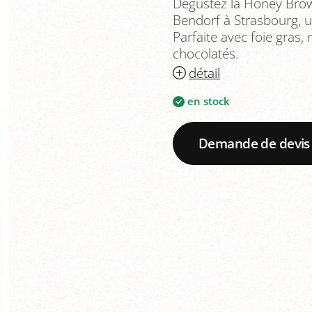
Dégustez la Honey Brow
Bendorf à Strasbourg, u
Parfaite avec foie gras
chocolatés.
détail
en stock
Demande de devis