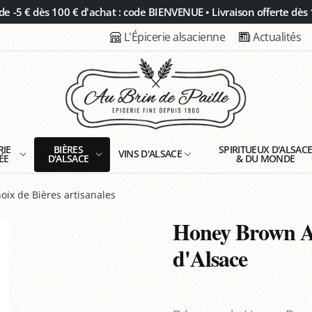
 -5 € dès 100 € d'achat : code BIENVENUE • Livraison offerte dès 
L'Épicerie alsacienne
Actualités
RIE
BIÈRES
SPIRITUEUX D'ALSAC
VINS D'ALSACE
ÉE
D'ALSACE
& DU MONDE
oix de Bières artisanales
Honey Brown A
d'Alsace