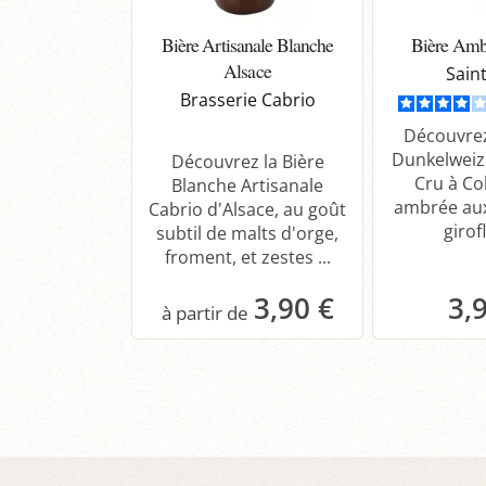
Bière Artisanale Blanche
Bière Amb
Alsace
Sain
Brasserie Cabrio
Découvrez
Dunkelweiz
Découvrez la Bière
Cru à Co
Blanche Artisanale
ambrée au
Cabrio d'Alsace, au goût
girofl
subtil de malts d'orge,
froment, et zestes ...
3,90 €
3,
Panier
P