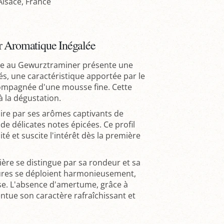
Alsace, France
r Aromatique Inégalée
he au Gewurztraminer présente une
és, une caractéristique apportée par le
compagnée d'une mousse fine. Cette
à la dégustation.
ire par ses arômes captivants de
de délicates notes épicées. Ce profil
té et suscite l'intérêt dès la première
ère se distingue par sa rondeur et sa
vures se déploient harmonieusement,
se. L'absence d'amertume, grâce à
ccentue son caractère rafraîchissant et