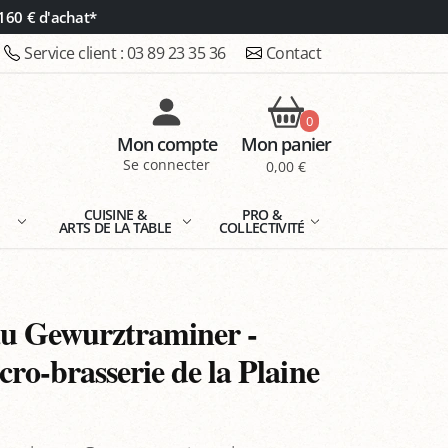
160 € d'achat*
Service client :
03 89 23 35 36
Contact
0
Mon compte
Mon panier
Se connecter
0,00 €
E
CUISINE &
PRO &
ARTS DE LA TABLE
COLLECTIVITÉ
au Gewurztraminer -
ro-brasserie de la Plaine