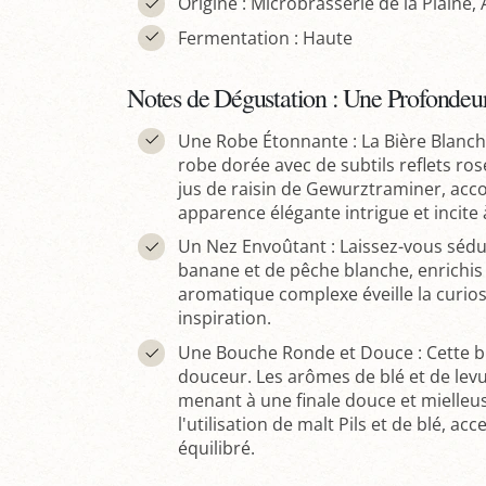
Origine : Microbrasserie de la Plaine, 
Fermentation : Haute
Notes de Dégustation : Une Profondeu
Une Robe Étonnante : La Bière Blanc
robe dorée avec de subtils reflets ros
jus de raisin de Gewurztraminer, ac
apparence élégante intrigue et incite 
Un Nez Envoûtant : Laissez-vous sédu
banane et de pêche blanche, enrichis 
aromatique complexe éveille la curiosi
inspiration.
Une Bouche Ronde et Douce : Cette bi
douceur. Les arômes de blé et de le
menant à une finale douce et mielleu
l'utilisation de malt Pils et de blé, a
équilibré.