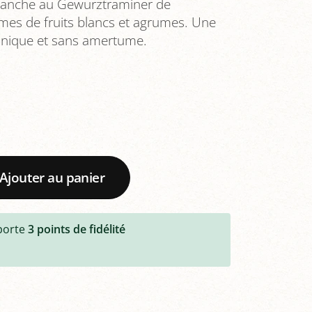
lanche au Gewurztraminer de
mes de fruits blancs et agrumes. Une
 unique et sans amertume.
Ajouter au panier
porte
3
points de fidélité