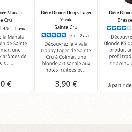
rée Manala
Bière Blonde Hoppy Lager
Bière Blond
Vivala
te Cru
Brasse
Sainte Cru
4
/
5
-
1
avis
5
/
5
-
2
avis
 la Manala
Découvrez
en de Sainte
Blonde KS d
Découvrez la Vivala
lmar, une
produit ar
Hoppy Lager de Sainte
x arômes de
profil trad
Cru à Colmar, une
e et ...
innovant, a
blonde artisanale aux
notes fruitées et ...
90 €
3,90 €
anier
Panier
P