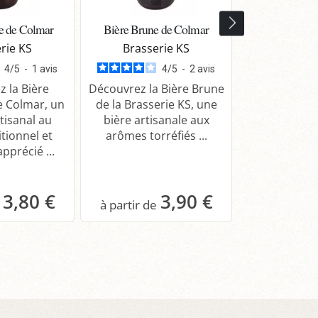
e de Colmar
Bière Brune de Colmar
Bière Ambr
rie KS
Brasserie KS
Brasse
4
/
5
-
1
avis
4
/
5
-
2
avis
 la Bière
Découvrez la Bière Brune
Découvrez
e Colmar, un
de la Brasserie KS, une
Ambrée de l
tisanal au
bière artisanale aux
KS, une bièr
itionnel et
arômes torréfiés ...
aux saveurs 
pprécié ...
3,80 €
3,90 €
anier
Panier
Pa