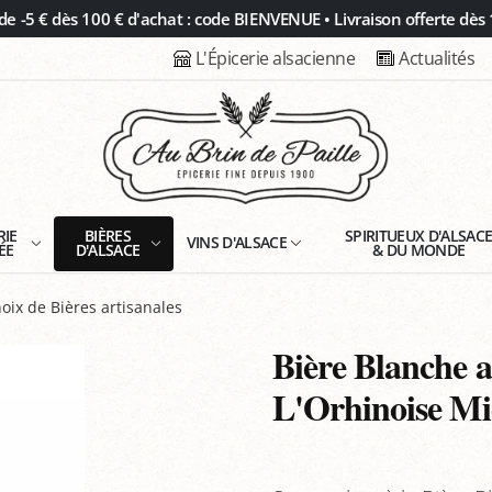
 -5 € dès 100 € d'achat : code BIENVENUE • Livraison offerte dès 
L'Épicerie alsacienne
Actualités
RIE
BIÈRES
SPIRITUEUX D'ALSAC
VINS D'ALSACE
ÉE
D'ALSACE
& DU MONDE
oix de Bières artisanales
Bière Blanche 
L'Orhinoise Mic