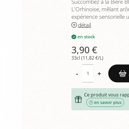
Succombez à la Bière B
L'Orhinoise, mêlant arô
expérience sensorielle
détail
en stock
3,90 €
33cl (11,82 €/L)
-
+
Ce produit vous rap
en savoir plus