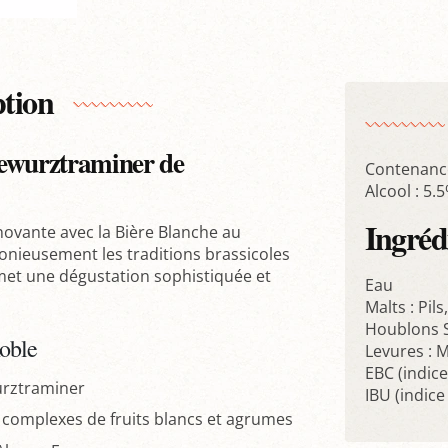
ption
Gewurztraminer de
Contenance
Alcool : 5.
Ingréd
novante avec la Bière Blanche au
onieusement les traditions brassicoles
romet une dégustation sophistiquée et
Eau
Malts : Pils
Houblons S
noble
Levures : M
EBC (indice
urztraminer
IBU (indic
s complexes de fruits blancs et agrumes