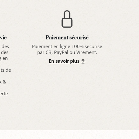
vie
Paiement sécurisé
e dès
Paiement en ligne 100% sécurisé
 dès
par CB, PayPal ou Virement.
g en
En savoir plus
nts de
ck &
erte