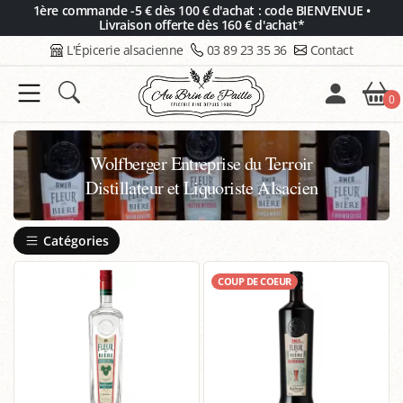
Panneau de gestion des cookies
1ère commande -5 € dès 100 € d'achat : code BIENVENUE •
Livraison offerte dès 160 € d'achat*
L'Épicerie alsacienne
03 89 23 35 36
Contact
0
Wolfberger Entreprise du Terroir
Distillateur et Liquoriste Alsacien
Catégories
COUP DE COEUR