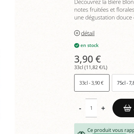
Découvrez la Bière Blo
notes fruitées et flora
une dégustation douce 
détail
en stock
3,90 €
33cl (11,82 €/L)
33cl - 3,90 €
75cl - 7
-
+
Ce produit vous rap