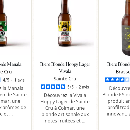
rée Manala
Bière Blonde Hoppy Lager
Bière Blond
Vivala
te Cru
Brasse
Sainte Cru
4
/
5
-
1
avis
5
/
5
-
2
avis
 la Manala
Découvrez
en de Sainte
Blonde KS d
Découvrez la Vivala
lmar, une
produit ar
Hoppy Lager de Sainte
x arômes de
profil trad
Cru à Colmar, une
e et ...
innovant, a
blonde artisanale aux
notes fruitées et ...