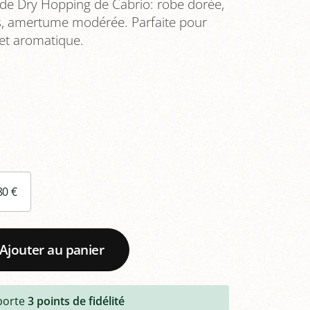
nde Dry Hopping de Cabrio: robe dorée,
les, amertume modérée. Parfaite pour
et aromatique.
,80 €
Ajouter au panier
porte
3
points de fidélité