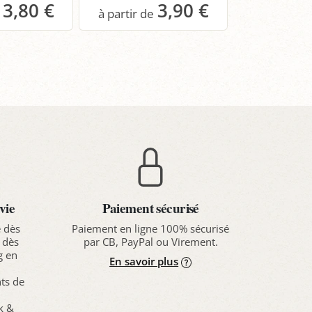
3,80 €
3,90 €
anier
Panier
Pa
vie
Paiement sécurisé
e dès
Paiement en ligne 100% sécurisé
 dès
par CB, PayPal ou Virement.
g en
En savoir plus
nts de
ck &