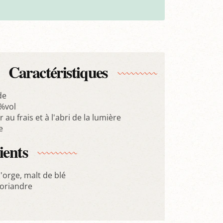
Caractéristiques
de
 %vol
 au frais et à l'abri de la lumière
e
ients
'orge, malt de blé
oriandre