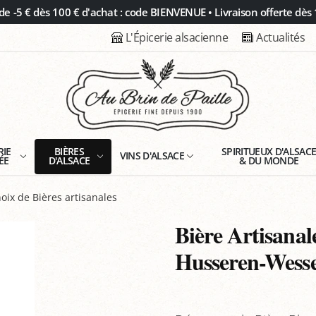
 -5 € dès 100 € d'achat : code BIENVENUE • Livraison offerte dès 
L'Épicerie alsacienne
Actualités
RIE
BIÈRES
SPIRITUEUX D'ALSAC
VINS D'ALSACE
ÉE
D'ALSACE
& DU MONDE
oix de Bières artisanales
Bière Artisanal
Husseren-Wesser