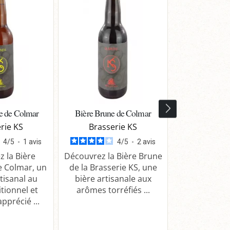
e de Colmar
Bière Brune de Colmar
Bière Ambr
rie KS
Brasserie KS
Brasse
4
/
5
-
1
avis
4
/
5
-
2
avis
 la Bière
Découvrez la Bière Brune
Découvrez
e Colmar, un
de la Brasserie KS, une
Ambrée de l
tisanal au
bière artisanale aux
KS, une bièr
itionnel et
arômes torréfiés ...
aux saveurs 
pprécié ...