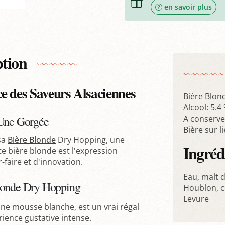
en savoir plus
ption
e des Saveurs Alsaciennes
Bière Blon
Alcool: 5.4
 Une Gorgée
A conserver
Bière sur li
sa
Bière Blonde
Dry Hopping, une
Ingréd
te bière blonde est l'expression
-faire et d'innovation.
Eau, malt d
Blonde Dry Hopping
Houblon, c
Levure
une mousse blanche, est un vrai régal
ience gustative intense.