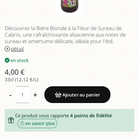
Découvrez la Bière Blonde à la Fleur de Sureau de
Cabrio, une rafraîchissante alsacienne aux notes de
sureau et amertume délicate, idéale pour l'été.
détail
en stock
4,00 €
33cl (12,12 €/L)
-
+
Ajouter au panier
Ce produit vous rapporte
4
points de fidélité
en savoir plus