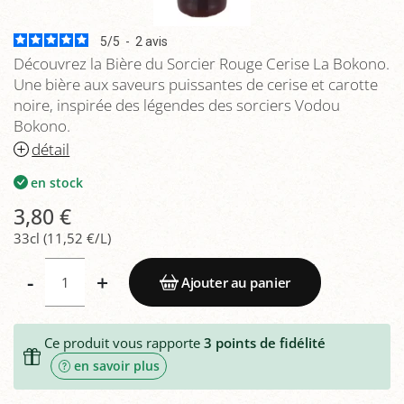
5
/
5
-
2
avis
Découvrez la Bière du Sorcier Rouge Cerise La Bokono.
Une bière aux saveurs puissantes de cerise et carotte
noire, inspirée des légendes des sorciers Vodou
Bokono.
détail
en stock
3,80 €
33cl (11,52 €/L)
-
+
Ajouter au panier
Ce produit vous rapporte
3
points de fidélité
en savoir plus