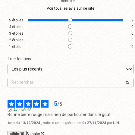
contrôle
Voir tous les avis sur ce site
5
étoiles
2
4
étoiles
0
3
étoiles
0
2
étoiles
0
1
étoile
0
Trier les avis
5
/
5
Avis vérifié
Bonne bière rouge mais rien de particulier dans le goût
Avis du
13/12/2024
, suite à une expérience du
27/11/2024
par
L.N.
Utile
(0)
Signaler