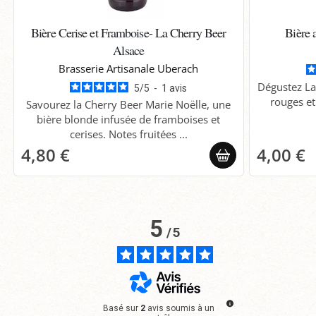
Bière Cerise et Framboise- La Cherry Beer
Bière 
Alsace
Brasserie Artisanale Uberach
Dégustez La 
5
/
5
-
1
avis
rouges et
Savourez la Cherry Beer Marie Noëlle, une
bière blonde infusée de framboises et
cerises. Notes fruitées ...
4,80 €
4,00 €
5
/
5
Basé sur
2
avis soumis à un