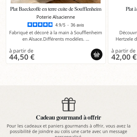
Plat Baeckeoffe en terre cuite de Soufflenheim
Plat 
Poterie Alsacienne
4.9
/
5
-
36
avis
Fabriqué et décoré à la main à Soufflenheim
Découvre
en Alsace.Différents modèles. ...
Hertzele d
44,50 €
42,00 €
Cadeau gourmand à offrir
Pour les cadeaux et paniers gourmands à offrir, vous avez la
possibilité de joindre au colis une carte avec un message
personnalisé.