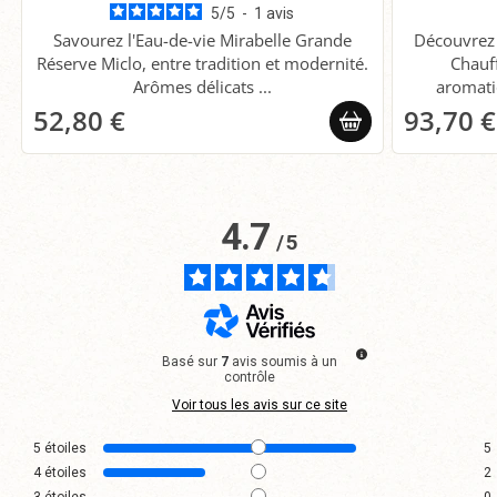
5
/
5
-
1
avis
Savourez l'Eau-de-vie Mirabelle Grande
Découvrez 
Réserve Miclo, entre tradition et modernité.
Chauf
Arômes délicats ...
aromatiq
52,80 €
93,70 €
4.7
/
5
Basé sur
7
avis soumis à un
contrôle
Voir tous les avis sur ce site
5
étoiles
5
4
étoiles
2
3
étoiles
0