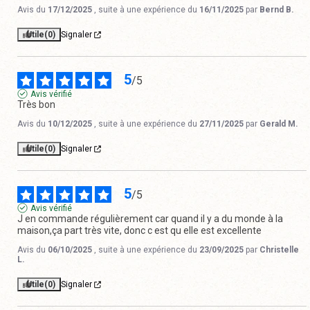
Avis du
17/12/2025
, suite à une expérience du
16/11/2025
par
Bernd B.
Utile
(0)
Signaler
5
/
5
Avis vérifié
Très bon
Avis du
10/12/2025
, suite à une expérience du
27/11/2025
par
Gerald M.
Utile
(0)
Signaler
5
/
5
Avis vérifié
J en commande régulièrement car quand il y a du monde à la 
maison,ça part très vite, donc c est qu elle est excellente
Avis du
06/10/2025
, suite à une expérience du
23/09/2025
par
Christelle
L.
Utile
(0)
Signaler