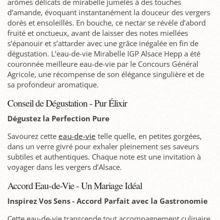
arômes délicats de mirabelle jumelés à des touches
d’amande, évoquant instantanément la douceur des vergers
dorés et ensoleillés. En bouche, ce nectar se révèle d’abord
fruité et onctueux, avant de laisser des notes miellées
s’épanouir et s’attarder avec une grâce inégalée en fin de
dégustation. L’eau-de-vie Mirabelle IGP Alsace Hepp a été
couronnée meilleure eau-de-vie par le Concours Général
Agricole, une récompense de son élégance singulière et de
sa profondeur aromatique.
Conseil de Dégustation - Pur Élixir
Dégustez la Perfection Pure
Savourez cette
eau-de-vie
telle quelle, en petites gorgées,
dans un verre givré pour exhaler pleinement ses saveurs
subtiles et authentiques. Chaque note est une invitation à
voyager dans les vergers d’Alsace.
Accord Eau-de-Vie - Un Mariage Idéal
Inspirez Vos Sens - Accord Parfait avec la Gastronomie
Cette eau-de-vie transcende tout accompagnement culinaire.