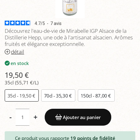
4.7
/
5
-
7
avis
Découvrez l'eau-de-vie de Mirabelle IGP Alsace de la
Distillerie Hepp, une ode à l'artisanat alsacien. Arômes
fruités et élégance exceptionnelle.
détail
en stock
19,50 €
35cl (55,71 €/L)
35cl - 19,50 €
70cl - 35,30 €
150cl - 87,00 €
-
+
Ajouter au panier
Ce produit vous rapporte
19
points de fidélité