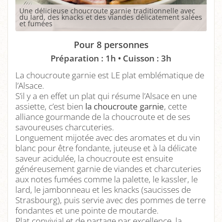
Une délicieuse choucroute garnie traditionnelle avec
du lard, des knacks et des viandes délicatement salées
et fumées
Pour 8 personnes
Préparation : 1h • Cuisson : 3h
La choucroute garnie est LE plat emblématique de
l’Alsace.
S’il y a en effet un plat qui résume l’Alsace en une
assiette, c’est bien
la choucroute garnie
, cette
alliance gourmande de la choucroute et de ses
savoureuses charcuteries.
Longuement mijotée avec des aromates et du vin
blanc pour être fondante, juteuse et à la délicate
saveur acidulée, la choucroute est ensuite
généreusement garnie de viandes et charcuteries
aux notes fumées comme la palette, le kassler, le
lard, le jambonneau et les knacks (saucisses de
Strasbourg), puis servie avec des pommes de terre
fondantes et une pointe de moutarde.
Plat convivial et de partage par excellence, la