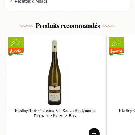
Recettes d'Alsace
Produits recommandés
Riesling Trois Châteaux Vin Sec en Biodynamie
Riesling
Domaine Kuentz-Bas