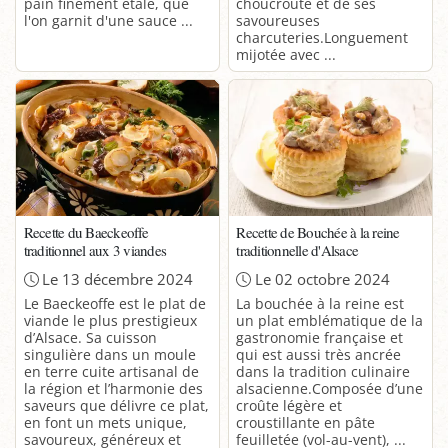
pain finement étalé, que
choucroute et de ses
l'on garnit d'une sauce ...
savoureuses
charcuteries.Longuement
mijotée avec ...
Recette du Baeckeoffe
Recette de Bouchée à la reine
traditionnel aux 3 viandes
traditionnelle d'Alsace
Le 13 décembre 2024
Le 02 octobre 2024
Le Baeckeoffe est le plat de
La bouchée à la reine est
viande le plus prestigieux
un plat emblématique de la
d’Alsace. Sa cuisson
gastronomie française et
singulière dans un moule
qui est aussi très ancrée
en terre cuite artisanal de
dans la tradition culinaire
la région et l’harmonie des
alsacienne.Composée d’une
saveurs que délivre ce plat,
croûte légère et
en font un mets unique,
croustillante en pâte
savoureux, généreux et
feuilletée (vol-au-vent), ...