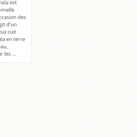
mala est
onnelle
occasion des
git d'un
eux cuit
la en terre
eau,
 les ...