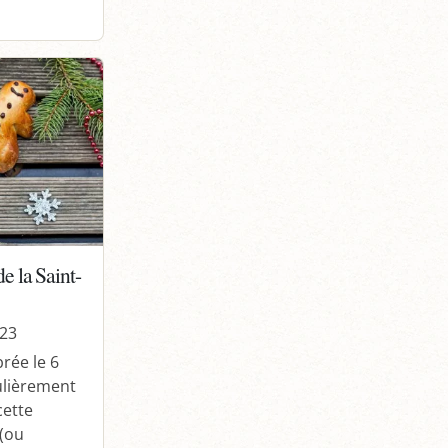
e la Saint-
023
brée le 6
ulièrement
cette
 (ou