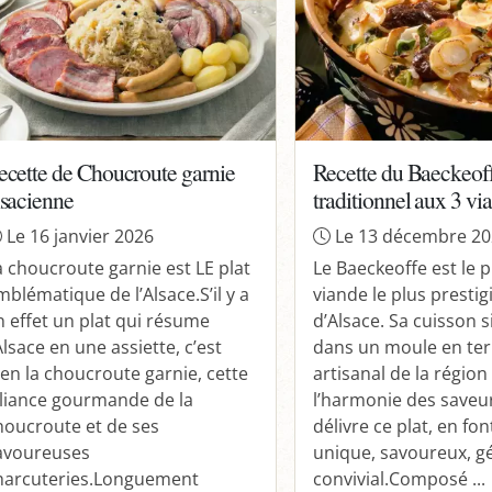
ecette de Choucroute garnie
Recette du Baeckeof
lsacienne
traditionnel aux 3 vi
Le 16 janvier 2026
Le 13 décembre 2
a choucroute garnie est LE plat
Le Baeckeoffe est le p
mblématique de l’Alsace.S’il y a
viande le plus prestig
n effet un plat qui résume
d’Alsace. Sa cuisson s
Alsace en une assiette, c’est
dans un moule en ter
ien la choucroute garnie, cette
artisanal de la région
lliance gourmande de la
l’harmonie des saveu
houcroute et de ses
délivre ce plat, en fo
avoureuses
unique, savoureux, g
harcuteries.Longuement
convivial.Composé ...