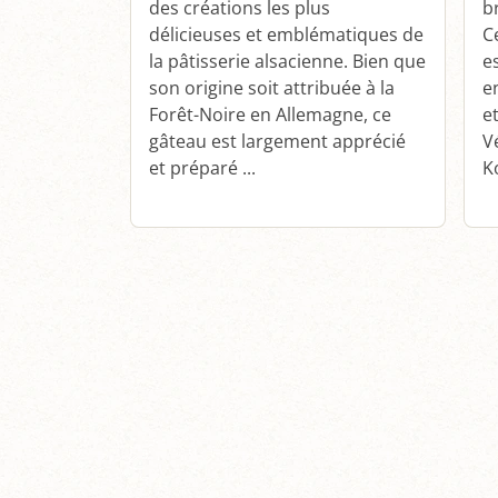
des créations les plus
b
délicieuses et emblématiques de
C
la pâtisserie alsacienne. Bien que
e
son origine soit attribuée à la
e
Forêt-Noire en Allemagne, ce
e
gâteau est largement apprécié
V
et préparé ...
K