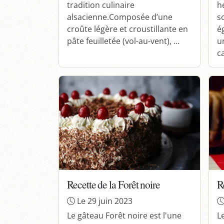
tradition culinaire
hé
alsacienne.Composée d’une
s
croûte légère et croustillante en
é
pâte feuilletée (vol-au-vent), ...
u
c
Recette de la Forêt noire
R
Le 29 juin 2023
Le gâteau Forêt noire est l'une
L