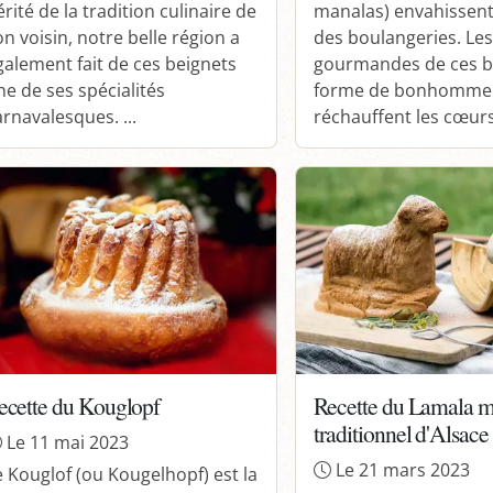
rité de la tradition culinaire de
manalas) envahissent 
on voisin, notre belle région a
des boulangeries. Le
galement fait de ces beignets
gourmandes de ces b
ne de ses spécialités
forme de bonhomme
arnavalesques. ...
réchauffent les cœurs 
ecette du Kouglopf
Recette du Lamala m
traditionnel d'Alsace
Le 11 mai 2023
Le 21 mars 2023
e Kouglof (ou Kougelhopf) est la