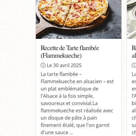
Recette de Tarte flambée
R
(Flammekueche)
a
Le 30 avril 2025
La tarte flambée –
L
Flammekueche en alsacien – est
e
un plat emblématique de
e
l'Alsace à la fois simple,
l’
savoureux et convivial.La
b
flammekueche est réalisée avec
a
un disque de pâte à pain
c
finement étalé, que l'on garnit
s
d'une sauce ...
c