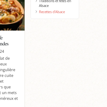
Traditions et fêtes en
Alsace
Recettes d'Alsace
fe
andes
024
lat de
ieux
ingulière
re cuite
 et
rs que
nt un mets
énéreux et