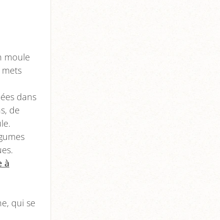
un moule
n mets
nées dans
s, de
le.
égumes
ues.
e à
e, qui se