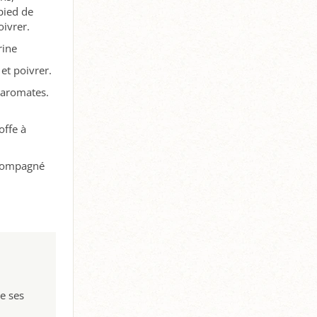
pied de
oivrer.
rine
et poivrer.
 aromates.
offe à
accompagné
e ses