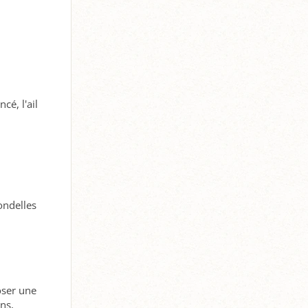
cé, l'ail
ondelles
oser une
ns,