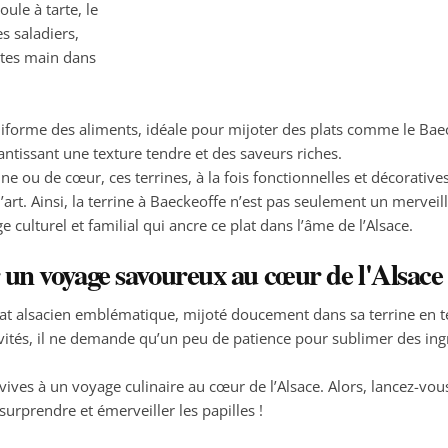
oule à tarte, le
s saladiers,
ntes main dans
niforme des aliments, idéale pour mijoter des plats comme le Bae
antissant une texture tendre et des saveurs riches.
ine ou de cœur, ces terrines, à la fois fonctionnelles et décorative
 d’art. Ainsi, la terrine à Baeckeoffe n’est pas seulement un merveil
e culturel et familial qui ancre ce plat dans l’âme de l’Alsace.
 un voyage savoureux au cœur de l'Alsace
lat alsacien emblématique, mijoté doucement dans sa terrine en te
invités, il ne demande qu’un peu de patience pour sublimer des ing
vives à un voyage culinaire au cœur de l’Alsace. Alors, lancez-vou
urprendre et émerveiller les papilles !