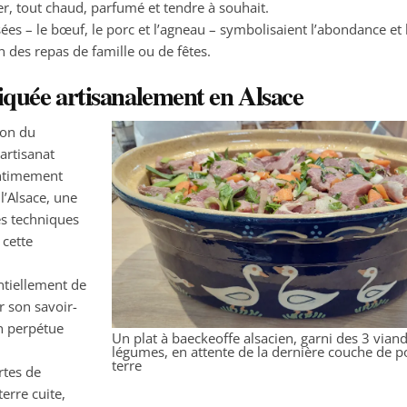
er, tout chaud, parfumé et tendre à souhait.
isées – le bœuf, le porc et l’agneau – symbolisaient l’abondance et l
n des repas de famille ou de fêtes.
riquée artisanalement en Alsace
son du
artisanat
intimement
 l’Alsace, une
es techniques
 cette
tiellement de
r son savoir-
on perpétue
Un plat à baeckeoffe alsacien, garni des 3 viand
légumes, en attente de la dernière couche de
terre
rtes de
terre cuite,