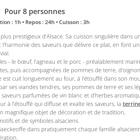
Pour 8 personnes
ion : 1h • Repos : 24h • Cuisson : 3h
e plus prestigieux d’Alsace. Sa cuisson singulière dans 
et l’harmonie des saveurs que délivre ce plat, en font u
ial.
s - le bœuf, l’agneau et le porc - préalablement mari
ates, puis accompagnées de pommes de terre, d’oignon
e est cuit longuement au four, à l’étouffé dans son mou
par ses viandes tendres, ses pommes de terre et ses l
es saveurs parfumées de vin blanc et d’herbes aromatiq
r à l’étouffé qui diffuse et exalte les saveurs, la
terrin
n magnifique objet de décoration et de tradition,
tifs et de symboles alsaciens.
 Baeckeoffe dans pratiquement chaque famille alsacienn
ration.