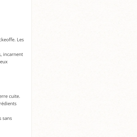
ckeoffe. Les
s, incarnent
leux
rre cuite.
rédients
s sans