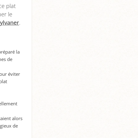
ce plat
er le
ylvaner
.
préparé la
mes de
our éviter
plat
nellement
aient alors
igieux de