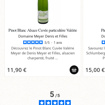
Pinot Blanc Alsace Cuvée particulière Valérie
Pi
Domaine Meyer Denis et Filles
Do
5
/
5
-
1
avis
Découvrez le Pinot Blanc Cuvée Valérie
Savourez l
Meyer de Denis Meyer et Filles, alsacien
Schlumberge
charpenté, fruité ...
P
11,90 €
15,00 €
5
/
5