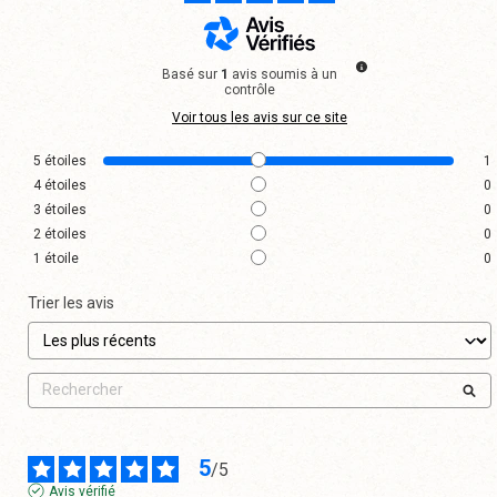
Basé sur
1
avis soumis à un
contrôle
Voir tous les avis sur ce site
5
étoiles
1
4
étoiles
0
3
étoiles
0
2
étoiles
0
1
étoile
0
Trier les avis
5
/
5
Avis vérifié