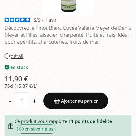
5
/
5
-
1
avis
Découvrez le Pinot Blanc Cuvée Valérie Meyer de Denis
Meyer et Filles, alsacien charpenté, fruité et frais. Idéal
pour apéritifs, charcuteries, fruits de mer.
détail
en stock
11,90 €
75cl (15,87 €/L)
-
+
Ajouter au panier
Ce produit vous rapporte
11
points de fidélité
en savoir plus