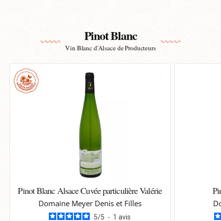
Pinot Blanc
Vin Blanc d'Alsace de Producteurs
Pinot Blanc Alsace Cuvée particulière Valérie
Pi
Domaine Meyer Denis et Filles
Do
5
/
5
-
1
avis