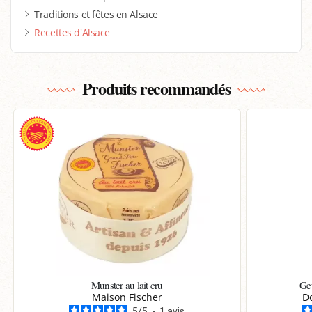
Traditions et fêtes en Alsace
Recettes d'Alsace
Produits recommandés
Munster au lait cru
Ge
Maison Fischer
D
5
/
5
-
1
avis