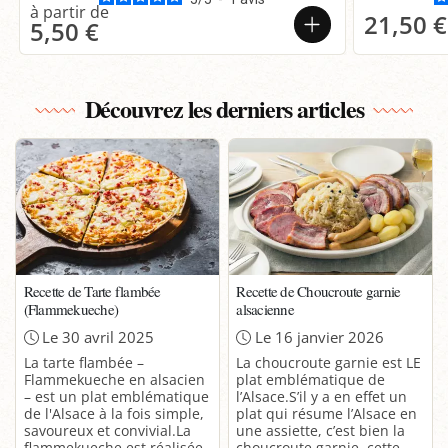
21,50 €
5,50 €
Découvrez les derniers articles
Recette de Tarte flambée
Recette de Choucroute garnie
(Flammekueche)
alsacienne
Le 30 avril 2025
Le 16 janvier 2026
La tarte flambée –
La choucroute garnie est LE
Flammekueche en alsacien
plat emblématique de
– est un plat emblématique
l’Alsace.S’il y a en effet un
de l'Alsace à la fois simple,
plat qui résume l’Alsace en
savoureux et convivial.La
une assiette, c’est bien la
flammekueche est réalisée
choucroute garnie, cette