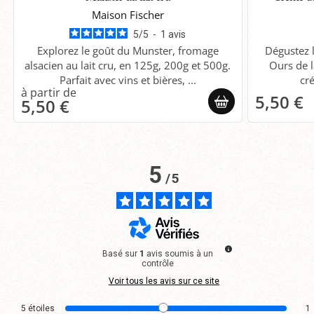
Maison Fischer
5
/
5
-
1
avis
Explorez le goût du Munster, fromage
Dégustez l
alsacien au lait cru, en 125g, 200g et 500g.
Ours de 
Parfait avec vins et bières, ...
cr
5,50 €
5,50 €
5
/
5
Basé sur
1
avis soumis à un
contrôle
Voir tous les avis sur ce site
5
étoiles
1