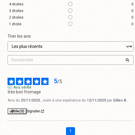
4
étoiles
0
3
étoiles
0
2
étoiles
0
1
étoile
0
Trier les avis
5
/
5
Avis vérifié
trés bon fromage
Avis du
25/11/2025
, suite à une expérience du
12/11/2025
par
Gilles B.
Utile
(0)
Signaler
1