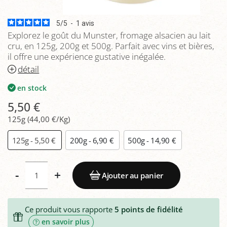
5
/
5
-
1
avis
Explorez le goût du Munster, fromage alsacien au lait
cru, en 125g, 200g et 500g. Parfait avec vins et bières,
il offre une expérience gustative inégalée.
détail
en stock
5,50 €
125g (44,00 €/Kg)
125g - 5,50 €
200g - 6,90 €
500g - 14,90 €
-
+
Ajouter au panier
Ce produit vous rapporte
5
points de fidélité
en savoir plus