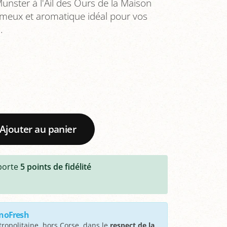
nster à l'Ail des Ours de la Maison
émeux et aromatique idéal pour vos
.
Ajouter au panier
porte
5
points de fidélité
onoFresh
ropolitaine, hors Corse, dans le
respect de la