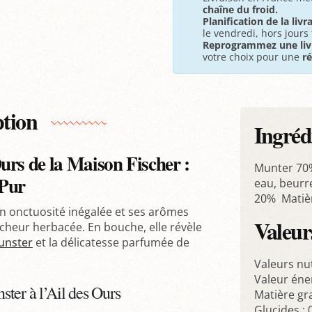
chaîne du froid.
Planification de la livr
le vendredi, hors jours 
Reprogrammez une liv
votre choix pour une
r
ption
Ingréd
urs de la Maison Fischer :
Munter 70% 
 Pur
eau, beurre 
20% Matiè
n onctuosité inégalée et ses arômes
Valeurs
aîcheur herbacée. En bouche, elle révèle
unster
et la délicatesse parfumée de
Valeurs nu
Valeur éne
ter à l’Ail des Ours
Matière gra
Glucides : 