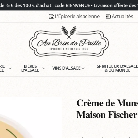
 -5 € dès 100 € d'achat : code BIENVENUE • Livraison offerte dès 
L'Épicerie alsacienne
Actualités
RIE
BIÈRES
SPIRITUEUX D'ALSAC
VINS D'ALSACE
ÉE
D'ALSACE
& DU MONDE
Crème de Munst
Maison Fischer