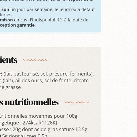
aison
un jour par semaine, le jeudi ou à défaut
fériés.
raison
en cas d'indisponibilité, à la date de
éception garantie
.
ients
(lait pasteurisé, sel, présure, ferments),
(lait), ail des ours, sel de fonte: citrate.
re grasse
 nutritionnelles
tritionnelles moyennes pour 100g
rgétique : 274kcal/1126KJ
sse : 20g dont acide gras saturé 13.5g
0.5g dont sucres 0.5g