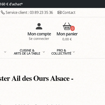
160 € d'achat*
Service client :
03 89 23 35 36
Contact
0
Mon compte
Mon panier
Se connecter
0,00 €
E
CUISINE &
PRO &
ARTS DE LA TABLE
COLLECTIVITÉ
er Ail des Ours Alsace -