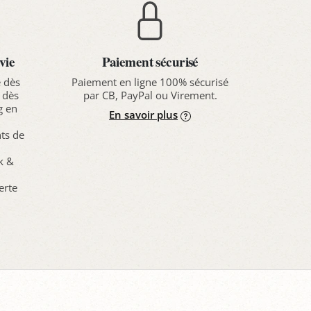
vie
Paiement sécurisé
e dès
Paiement en ligne 100% sécurisé
 dès
par CB, PayPal ou Virement.
g en
En savoir plus
nts de
ck &
erte