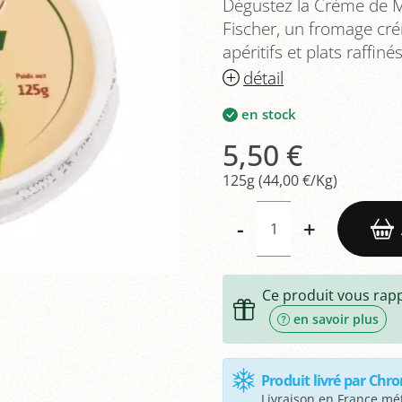
Dégustez la Crème de Mu
Fischer, un fromage cr
apéritifs et plats raffinés
détail
en stock
5,50 €
125g (44,00 €/Kg)
-
+
Ce produit vous rap
en savoir plus
Produit livré par Chr
Livraison en France mét