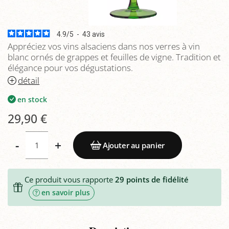
4.9
/
5
-
43
avis
Appréciez vos vins alsaciens dans nos verres à vin
blanc ornés de grappes et feuilles de vigne. Tradition et
élégance pour vos dégustations.
détail
en stock
29,90 €
-
+
Ajouter au panier
Ce produit vous rapporte
29
points de fidélité
en savoir plus