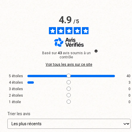
4.9
/
5
Basé sur
43
avis soumis à un
contrôle
Voir tous les avis sur ce site
5
étoiles
40
4
étoiles
3
3
étoiles
0
2
étoiles
0
1
étoile
0
Trier les avis