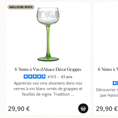
MEILLEURE VENTE
6 Verres à Vin d'Alsace Décor Grappes
6 Verres à 
4.9
/
5
-
43
avis
Appréciez vos vins alsaciens dans nos
verres à vin blanc ornés de grappes et
Découvrez n
feuilles de vigne. Tradition ...
par Hansi,
29,90 €
29,90 €