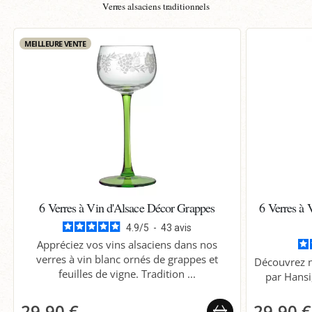
Verres alsaciens traditionnels
MEILLEURE VENTE
6 Verres à Vin d'Alsace Décor Grappes
6 Verres à 
4.9
/
5
-
43
avis
Appréciez vos vins alsaciens dans nos
verres à vin blanc ornés de grappes et
Découvrez n
feuilles de vigne. Tradition ...
par Hansi,
29,90 €
29,90 €