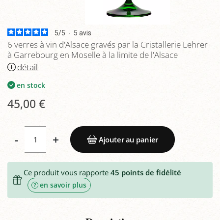
5
/
5
-
5
avis
6 verres à vin d'Alsace gravés par la Cristallerie Lehrer
à Garrebourg en Moselle à la limite de l'Alsace
détail
en stock
45,00 €
-
+
Ajouter au panier
Ce produit vous rapporte
45
points de fidélité
en savoir plus