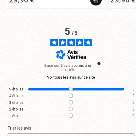
5
/
5
Basé sur
5
avis soumis à un
contrôle
Voir tous les avis sur ce site
5
étoiles
5
4
étoiles
0
3
étoiles
0
2
étoiles
0
1
étoile
0
Trier les avis