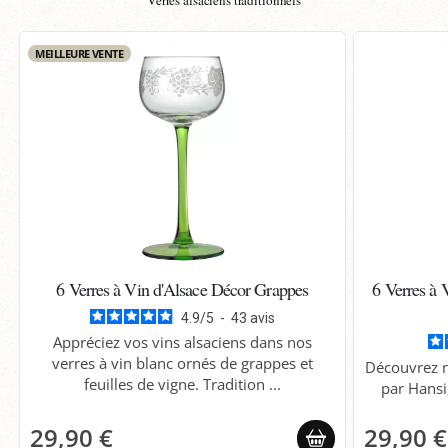
Verres alsaciens traditionnels
MEILLEURE VENTE
6 Verres à Vin d'Alsace Décor Grappes
6 Verres à 
4.9
/
5
-
43
avis
Appréciez vos vins alsaciens dans nos
verres à vin blanc ornés de grappes et
Découvrez n
feuilles de vigne. Tradition ...
par Hansi,
29,90 €
29,90 €