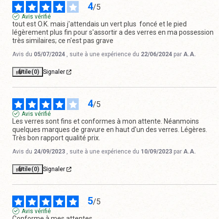
4
/
5
Avis vérifié
tout est O.K. mais j'attendais un vert plus  foncé et le pied 
légèrement plus fin pour s'assortir a des verres en ma possession 
très similaires; ce n'est pas grave
Avis du
05/07/2024
, suite à une expérience du
22/06/2024
par
A.A.
Utile
(0)
Signaler
4
/
5
Avis vérifié
Les verres sont fins et conformes à mon attente. Néanmoins 
quelques marques de gravure en haut d'un des verres. Légères. 
Très bon rapport qualité prix.
Avis du
24/09/2023
, suite à une expérience du
10/09/2023
par
A.A.
Utile
(0)
Signaler
5
/
5
Avis vérifié
Conforme à mes attentes