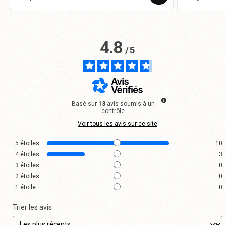
4.8
/
5
Basé sur
13
avis soumis à un
contrôle
Voir tous les avis sur ce site
5
étoiles
10
4
étoiles
3
3
étoiles
0
2
étoiles
0
1
étoile
0
Trier les avis