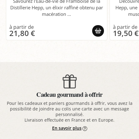
Savourez l'Eau-de-vie de Framboise de la
Découvre
Distillerie Hepp, un élixir raffiné obtenu par
Hepp, une 
macération ...
musq
21,80 €
19,50 €
Cadeau gourmand à offrir
Pour les cadeaux et paniers gourmands à offrir, vous avez la
possibilité de joindre au colis une carte avec un message
personnalisé.
Livraison effectuée en France et en Europe.
En savoir plus