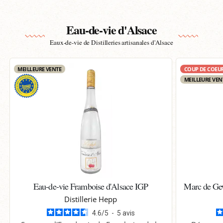
Eau-de-vie d'Alsace
Eaux-de-vie de Distilleries artisanales d'Alsace
MEILLEURE VENTE
COUP DE COEU
MEILLEURE VEN
Eau-de-vie Framboise d'Alsace IGP
Marc de Gew
Distillerie Hepp
4.6
/
5
-
5
avis