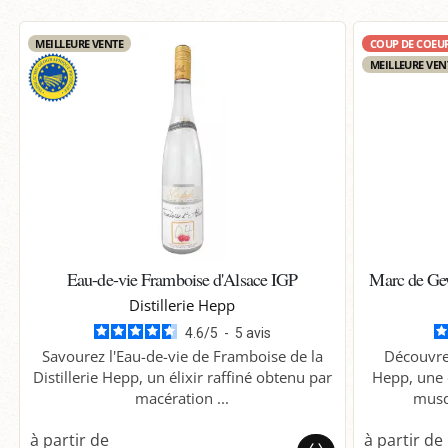
MEILLEURE VENTE
COUP DE COEU
MEILLEURE VEN
Eau-de-vie Framboise d'Alsace IGP
Marc de Gew
Distillerie Hepp
4.6
/
5
-
5
avis
Savourez l'Eau-de-vie de Framboise de la
Découvre
Distillerie Hepp, un élixir raffiné obtenu par
Hepp, une 
macération ...
musq