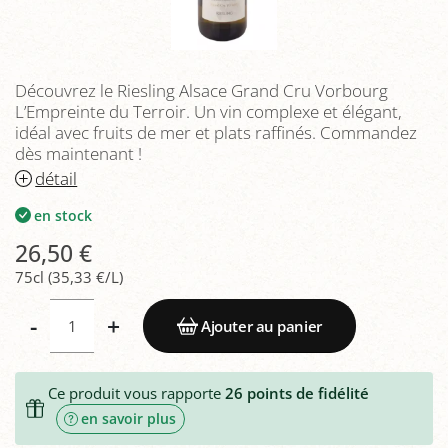
Découvrez le Riesling Alsace Grand Cru Vorbourg
L’Empreinte du Terroir. Un vin complexe et élégant,
idéal avec fruits de mer et plats raffinés. Commandez
dès maintenant !
détail
en stock
26,50 €
75cl (35,33 €/L)
-
+
Ajouter au panier
Ce produit vous rapporte
26
points de fidélité
en savoir plus