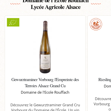
Lycée Agricole Alsace
Gewurztraminer Vorbourg l'Empreinte des
Rieslin
Terroirs Alsace Grand Cu
Doma
Domaine de l'Ecole Rouffach
Découvrez
Vorbourg 
Découvrez le Gewurztraminer Grand Cru
c
Vorbourg du Domaine de l'École. Un vin