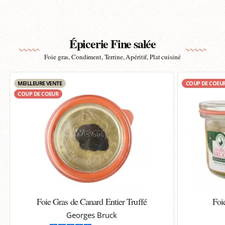
Épicerie Fine salée
Foie gras, Condiment, Terrine, Apéritif, Plat cuisiné
MEILLEURE VENTE
COUP DE COEU
COUP DE COEUR
Foie Gras de Canard Entier Truffé
Foi
Georges Bruck