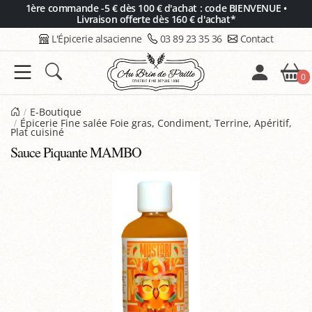
Panneau de gestion des cookies
1ère commande -5 € dès 100 € d'achat : code BIENVENUE •
Livraison offerte dès 160 € d'achat*
L'Épicerie alsacienne
03 89 23 35 36
Contact
0
E-Boutique
Épicerie Fine salée Foie gras, Condiment, Terrine, Apéritif,
Plat cuisiné
Sauce Piquante MAMBO