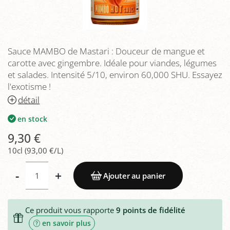
Sauce MAMBO de Mastari : Douceur de mangue et
carotte avec gingembre. Idéale pour viandes, légumes
et salades. Intensité 5/10, environ 60,000 SHU. Essayez
l'exotisme !
détail
en stock
9,30 €
10cl (93,00 €/L)
-
+
Ajouter au panier
Ce produit vous rapporte
9
points de fidélité
en savoir plus