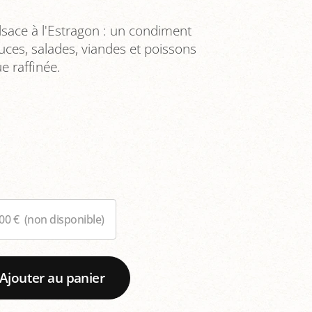
sace à l'Estragon : un condiment
uces, salades, viandes et poissons
e raffinée.
,00 €
(non disponible)
Ajouter au panier