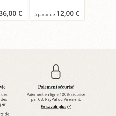
36,00 €
12,00 €
anier
Panier
Pa
vie
Paiement sécurisé
e dès
Paiement en ligne 100% sécurisé
 dès
par CB, PayPal ou Virement.
g en
En savoir plus
nts de