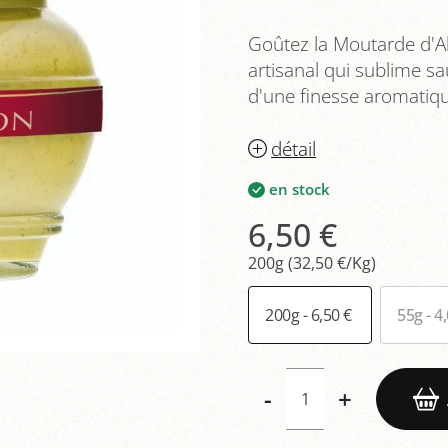
Goûtez la Moutarde d'Al
artisanal qui sublime sa
d'une finesse aromatiqu
détail
en stock
6,50 €
200g (32,50 €/Kg)
200g - 6,50 €
55g - 4
-
+