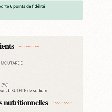
porte
6
points de fidélité
ients
e MOUTARDE
1,7%)
ur : biSULFITE de sodium
 nutritionnelles