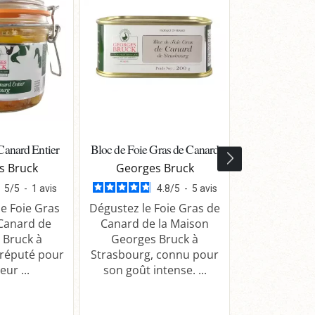
Canard Entier
Bloc de Foie Gras de Canard
Bloc de Foie
Stras
s Bruck
Georges Bruck
Georges
5
/
5
-
1
avis
4.8
/
5
-
5
avis
e Foie Gras
Dégustez le Foie Gras de
 Canard de
Canard de la Maison
Découvrez le 
 Bruck à
Georges Bruck à
Gras d'Oie 
 réputé pour
Strasbourg, connu pour
Bruck à St
eur ...
son goût intense. ...
réputé pour
délica