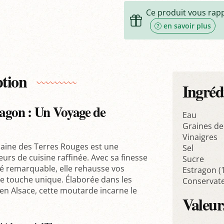
Ce produit vous rap
en savoir plus
ption
Ingréd
ragon : Un Voyage de
Eau
Graines d
Vinaigres
ine des Terres Rouges est une
Sel
eurs de cuisine raffinée. Avec sa finesse
Sucre
é remarquable, elle rehausse vos
Estragon (
e touche unique. Élaborée dans les
Conservate
en Alsace, cette moutarde incarne le
Valeurs