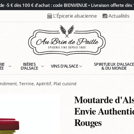
 -5 € dès 100 € d'achat : code BIENVENUE • Livraison offerte dès 
L'Épicerie alsacienne
Actualités
RIE
BIÈRES
SPIRITUEUX D'ALSAC
VINS D'ALSACE
ÉE
D'ALSACE
& DU MONDE
ndiment, Terrine, Apéritif, Plat cuisiné
Moutarde d'Als
Envie Authenti
Rouges