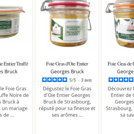
e Entier Truffé
Foie Gras d'Oie Entier
Foie Gras de 
s Bruck
Georges Bruck
George
5
/
5
-
3
avis
le Foie Gras
Dégustez le Foie Gras
Découvrez l
ruffe Noire de
d'Oie Entier Georges
Entier de
 Bruck à
Bruck de Strasbourg,
Georges
, un mariage
réputé pour sa finesse et
Strasbourg,
 de ...
ses arômes ...
sa sav