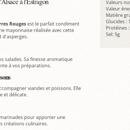
Alsace à l'Estragon
Valeurs nu
Valeur éner
Matière gra
Glucides : 
rres Rouges
est le parfait condiment
Protéines :
ne mayonnaise réalisée avec cette
Sel: 5g
t d'asperges.
os salades. Sa finesse aromatique
nte à vos préparations.
sons
ccompagner viandes et poissons. Elle
 et délicate.
 marinades pour apporter une
créations culinaires.