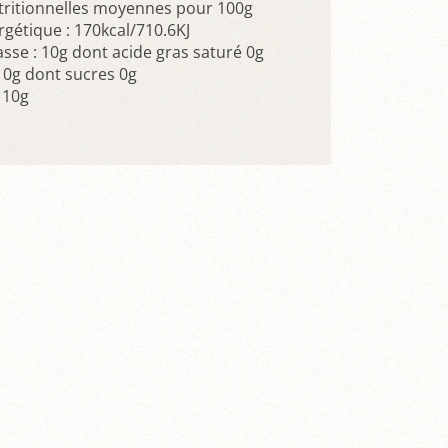
tritionnelles moyennes pour 100g
gétique : 170kcal/710.6KJ
sse : 10g dont acide gras saturé 0g
10g dont sucres 0g
 10g