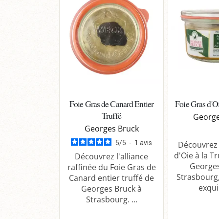
Foie Gras de Canard Entier
Foie Gras d'Oi
Truffé
George
Georges Bruck
5
/
5
-
1
avis
Découvrez 
d'Oie à la T
Découvrez l'alliance
Georges
raffinée du Foie Gras de
Strasbourg
Canard entier truffé de
exquis
Georges Bruck à
Strasbourg. ...