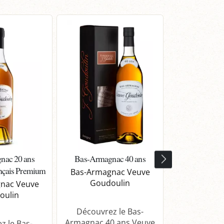
nac 20 ans
Bas-Armagnac 40 ans
Bas-Armagn
ançais Premium
Bas-Armagnac Veuve
Bas-Armag
Goudoulin
Goudo
nac Veuve
oulin
Découvrez le Bas-
Découvrez
Armagnac 40 ans Veuve
Armagnac 50
z le Bas-