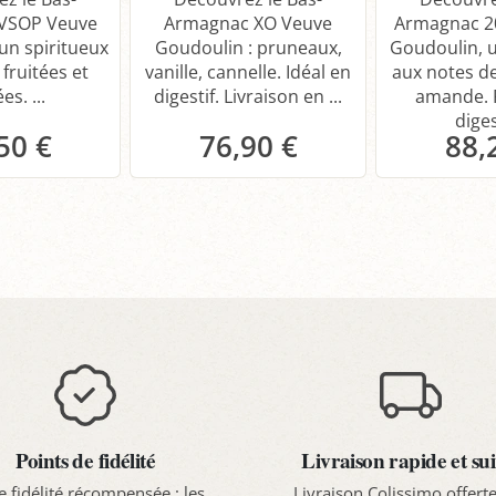
VSOP Veuve
Armagnac XO Veuve
Armagnac 2
un spiritueux
Goudoulin : pruneaux,
Goudoulin, u
fruitées et
vanille, cannelle. Idéal en
aux notes d
es. ...
digestif. Livraison en ...
amande. P
digest
50 €
76,90 €
88,
anier
Panier
P
Points de fidélité
Livraison rapide et sui
e fidélité récompensée : les
Livraison Colissimo offert