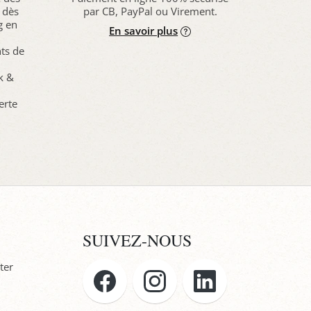
 dès
par CB, PayPal ou Virement.
g en
En savoir plus
nts de
ck &
erte
SUIVEZ-NOUS
ter