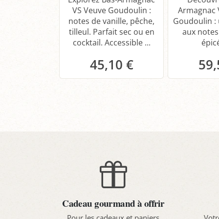
VS Veuve Goudoulin :
Armagnac 
notes de vanille, pêche,
Goudoulin : 
tilleul. Parfait sec ou en
aux notes 
cocktail. Accessible ...
épicé
45,10 €
59,
Panier
P
Cadeau gourmand à offrir
Pour les cadeaux et paniers
Votr