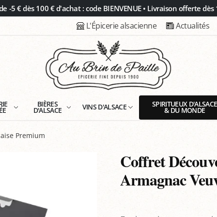
 -5 € dès 100 € d'achat : code BIENVENUE • Livraison offerte dès 
L'Épicerie alsacienne
Actualités
RIE
BIÈRES
SPIRITUEUX D'ALSAC
VINS D'ALSACE
ÉE
D'ALSACE
& DU MONDE
çaise Premium
Coffret Découv
Armagnac Veuv