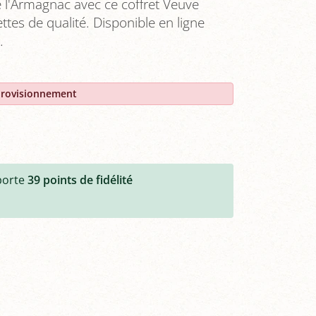
 l'Armagnac avec ce coffret Veuve
tes de qualité. Disponible en ligne
.
provisionnement
porte
39
points de fidélité