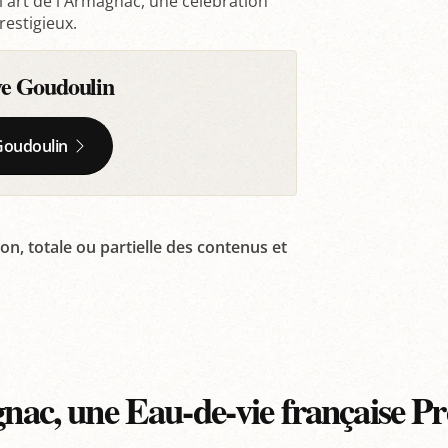
 l'art de l'Armagnac, une célébration
restigieux.
e Goudoulin
Goudoulin
on, totale ou partielle des contenus et
ac, une Eau-de-vie française 