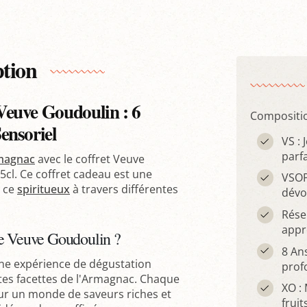
ption
euve Goudoulin : 6
Compositio
ensoriel
VS : 
parfa
magnac
avec le coffret Veuve
cl. Ce coffret cadeau est une
VSOP
e ce
spiritueux
à travers différentes
dévoi
Rése
appr
te Veuve Goudoulin ?
8 An
 une expérience de dégustation
prof
entes facettes de l'Armagnac. Chaque
XO : 
ur un monde de saveurs riches et
fruit