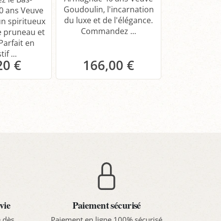
Goudoulin, l'incarnation
Goudouli
0 ans Veuve
du luxe et de l'élégance.
expressio
n spiritueux
Commandez ...
sublime d'u
e pruneau et
de 50 a
arfait en
if ...
20 €
166,00 €
305,
anier
Panier
Pa
vie
Paiement sécurisé
e dès
Paiement en ligne 100% sécurisé