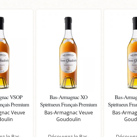
gnac VSOP
Bas-Armagnac XO
Bas-Armag
ançais Premium
Spiritueux Français Premium
Spiritueux Fr
gnac Veuve
Bas-Armagnac Veuve
Bas-Armag
oulin
Goudoulin
Goud
z le Bas-
Découvrez le Bas-
Découvre