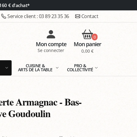
160 € d'achat*
Service client :
03 89 23 35 36
Contact
0
Mon compte
Mon panier
Se connecter
0,00 €
E
CUISINE &
PRO &
ARTS DE LA TABLE
COLLECTIVITÉ
erte Armagnac - Bas-
e Goudoulin