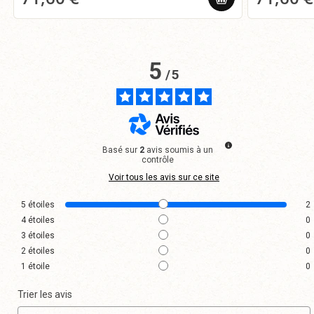
5
/
5
Basé sur
2
avis soumis à un
contrôle
Voir tous les avis sur ce site
5
étoiles
2
4
étoiles
0
3
étoiles
0
2
étoiles
0
1
étoile
0
Trier les avis