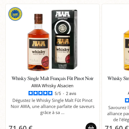
Whisky Single Malt Français Fût Pinot Noir
Whisky Sing
AWA Whisky Alsacien
5
/
5
-
2
avis
Dégustez le Whisky Single Malt Fût Pinot
Noir AWA, une alliance parfaite de saveurs
Savourez l
grâce à sa ...
alliance pa
de l'élé
71,60 €
71,60 €