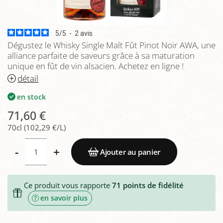
5
/
5
-
2
avis
Dégustez le Whisky Single Malt Fût Pinot Noir AWA, une
alliance parfaite de saveurs grâce à sa maturation
unique en fût de vin alsacien. Achetez en ligne !
détail
en stock
71,60 €
70cl (102,29 €/L)
-
+
Ajouter au panier
Ce produit vous rapporte
71
points de fidélité
en savoir plus