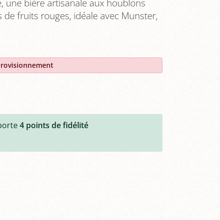
e, une bière artisanale aux houblons
s de fruits rouges, idéale avec Munster,
provisionnement
porte
4
points de fidélité