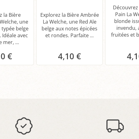
Découvrez 
Pain La W
 la Bière
Explorez la Bière Ambrée
blonde iss
 Welche, une
La Welche, une Red Ale
invendu, 
 typée belge
belge aux notes épicées
fruitées et b
 Idéale avec
et rondes. Parfaite ...
e mer, ...
10 €
4,10 €
4,1
anier
Panier
P