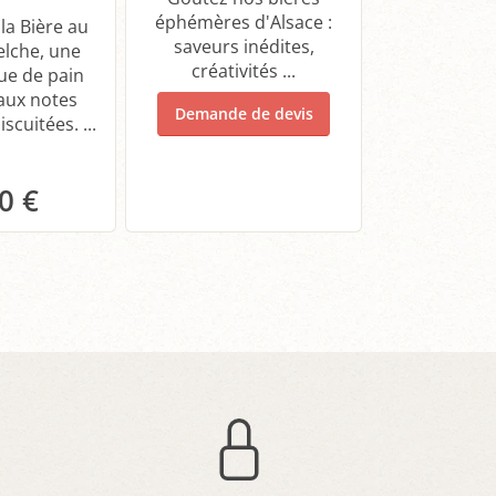
éphémères d'Alsace :
Créez vot
la Bière au
saveurs inédites,
coffret d
elche, une
créativités ...
alsacienne
ue de pain
options d
aux notes
Demande de devis
bouteilles e
iscuitées. ...
bouteil
0 €
anier
Pa