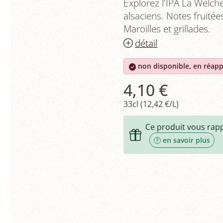
Explorez l'IPA La Welch
alsaciens. Notes fruitée
Maroilles et grillades.
détail
non disponible, en réap
4,10 €
33cl (12,42 €/L)
Ce produit vous rap
en savoir plus