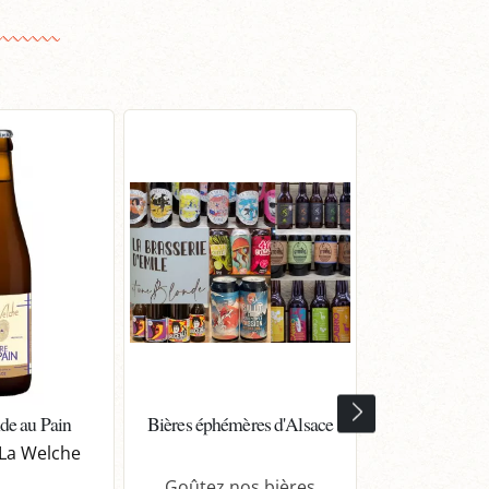
COFFRET À COMP
MEILLEURE VENTE
de au Pain
Bières éphémères d'Alsace
Coffret Bière
Composer - 3 o
 La Welche
Goûtez nos bières