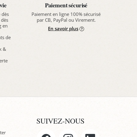
vie
Paiement sécurisé
e dès
Paiement en ligne 100% sécurisé
 dès
par CB, PayPal ou Virement.
g en
En savoir plus
nts de
ck &
erte
SUIVEZ-NOUS
ter