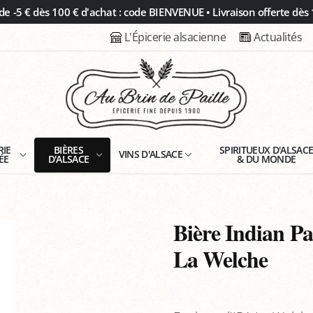
 -5 € dès 100 € d'achat : code BIENVENUE • Livraison offerte dès 
L'Épicerie alsacienne
Actualités
RIE
BIÈRES
SPIRITUEUX D'ALSAC
VINS D'ALSACE
ÉE
D'ALSACE
& DU MONDE
Bière Indian Pa
La Welche