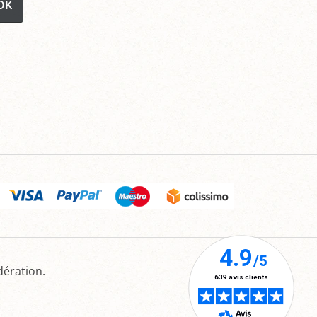
OK
dération.