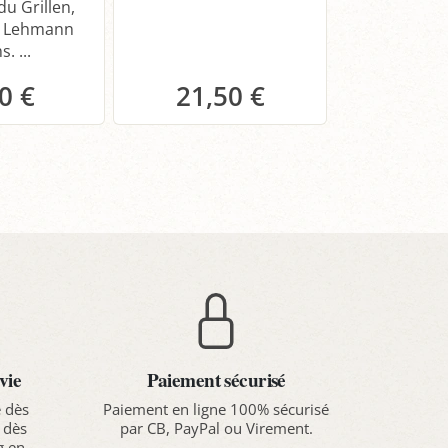
du Grillen,
r Lehmann
. ...
0 €
21,50 €
23,
anier
Panier
Pa
vie
Paiement sécurisé
e dès
Paiement en ligne 100% sécurisé
 dès
par CB, PayPal ou Virement.
g en