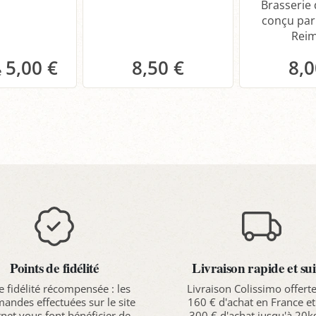
Brasserie 
conçu pa
Reims
5,00 €
8,50 €
8,0
anier
Panier
P
Points de fidélité
Livraison rapide et sui
e fidélité récompensée : les
Livraison Colissimo offert
ndes effectuées sur le site
160 € d'achat en France et
rnet vous font bénéficier de
300 € d'achat jusqu'à 20k