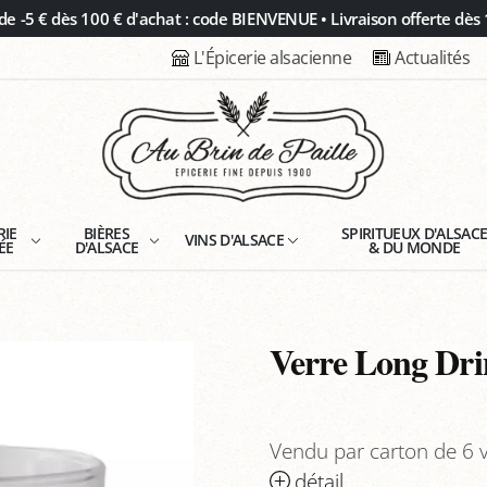
 -5 € dès 100 € d'achat : code BIENVENUE • Livraison offerte dès 
L'Épicerie alsacienne
Actualités
RIE
BIÈRES
SPIRITUEUX D'ALSAC
VINS D'ALSACE
ÉE
D'ALSACE
& DU MONDE
Verre Long Dri
Vendu par carton de 6 
détail