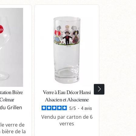
tation Bière
Verre à Eau Décor Hansi
Verre Long 
 Colmar
Alsacien et Alsacienne
Han
du Grillen
5
/
5
-
4
avis
Vendu par carton de 6
Vendu par c
verres
ver
le verre de
 bière de la