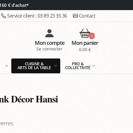
160 € d'achat*
Service client :
03 89 23 35 36
Contact
0
Mon compte
Mon panier
Se connecter
0,00 €
E
CUISINE &
PRO &
ARTS DE LA TABLE
COLLECTIVITÉ
nk Décor Hansi
verres