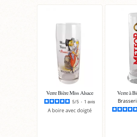
Verre Bière Miss Alsace
Verre à B
Brasser
5
/
5
-
1
avis
A boire avec doigté