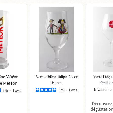
ière Météor
Verre à bière Tulipe Décor
Verre Dégus
Hansi
Grillen
ie Météor
Brasserie 
5
/
5
-
1
avis
5
/
5
-
1
avis
Découvrez 
dégustation