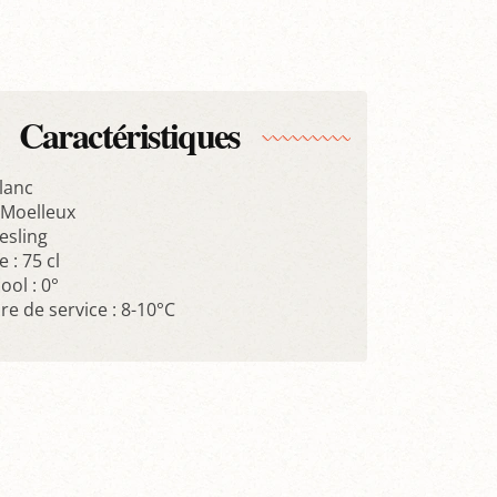
Caractéristiques
Blanc
: Moelleux
iesling
 : 75 cl
ool : 0°
e de service : 8-10°C