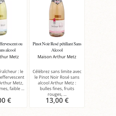
fervescent ou
Pinot Noir Rosé pétillant Sans
sans alcool
Alcool
thur Metz
Maison Arthur Metz
raîcheur : le
Célébrez sans limite avec
effervescent
le Pinot Noir Rosé sans
Arthur Metz,
alcool Arthur Metz :
es, faible ...
bulles fines, fruits
rouges, ...
00 €
13,00 €
anier
Panier