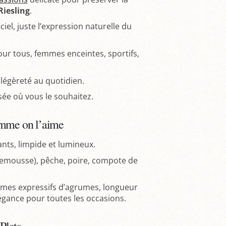
Riesling
.
iel, juste l’expression naturelle du
our tous, femmes enceintes, sportifs,
t légèreté au quotidien.
sée où vous le souhaitez.
omme on l’aime
lants, limpide et lumineux.
lemousse), pêche, poire, compote de
arômes expressifs d’agrumes, longueur
légance pour toutes les occasions.