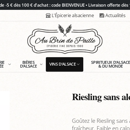
 -5 € dès 100 € d'achat : code BIENVENUE • Livraison offerte dès 
L'Épicerie alsacienne
Actualités
RIE
BIÈRES
SPIRITUEUX D'ALSAC
VINS D'ALSACE
ÉE
D'ALSACE
& DU MONDE
Riesling sans a
Goûtez le Riesling sans 
fraîcheur. Faible en calo