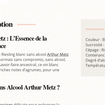
ption
z : L’Essence de la
Couleur : 
ace
Sucrosité 
Cépage : R
 Riesling blanc sans alcool
Arthur Metz
Contenance
désormais sans compromis, sans alcool,
Degré d’alc
avoir-faire ancestral, ce vin blanc
Températur
s riches notes d’agrumes, pour une
ans Alcool Arthur Metz ?
assions
délicate pour préserver la