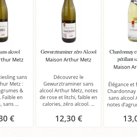
sans alcool
Gewurztraminer zéro Alcool
Chardonnay ef
pétillant 
rthur Metz
Maison Arthur Metz
Maison Ar
iesling sans
Découvrez le
thur Metz :
Gewurztraminer sans
Élégance et f
 agrumes &
alcool Arthur Metz, notes
Chardonnay 
. Faible en
de rose et litchi, faible en
sans alcool 
, sans ...
calories, zéro alcool. ...
notes d’agrum
30 €
12,30 €
13,
anier
Panier
P