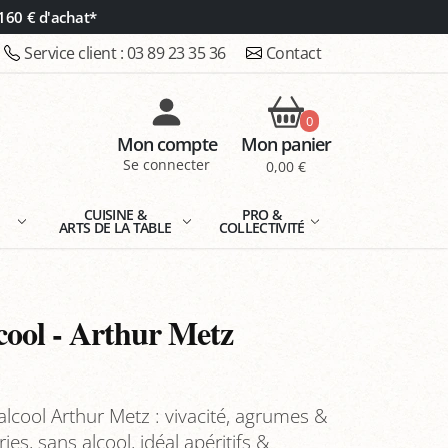
160 € d'achat*
Service client :
03 89 23 35 36
Contact
0
Mon compte
Mon panier
Se connecter
0,00 €
E
CUISINE &
PRO &
ARTS DE LA TABLE
COLLECTIVITÉ
lcool - Arthur Metz
alcool Arthur Metz : vivacité, agrumes &
ries, sans alcool, idéal apéritifs &