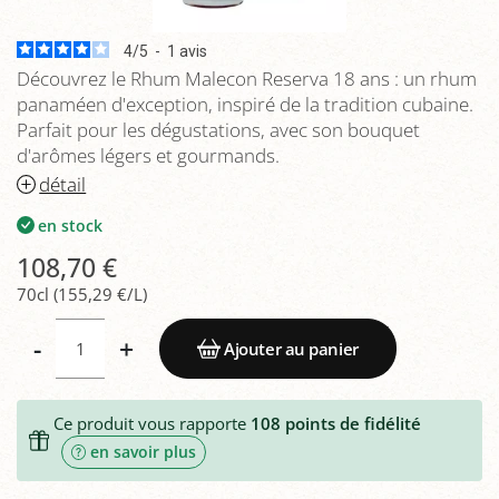
4
/
5
-
1
avis
Découvrez le Rhum Malecon Reserva 18 ans : un rhum
panaméen d'exception, inspiré de la tradition cubaine.
Parfait pour les dégustations, avec son bouquet
d'arômes légers et gourmands.
détail
en stock
108,70 €
70cl (155,29 €/L)
-
+
Ajouter au panier
Ce produit vous rapporte
108
points de fidélité
en savoir plus