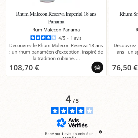
Rhum Malecon Reserva Imperial 18 ans
Rhum Sma
Panama
Rum Malecon Panama
4
/
5
-
1
avis
Découvrez le Rhum Malecon Reserva 18 ans
Découvrez 
: un rhum panaméen d'exception, inspiré de
ans : un s
la tradition cubaine. ...
108,70 €
76,50 €
4
/
5
Basé sur
1
avis soumis à un