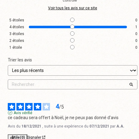
contrôle
Voir tous les avis sur ce site
5
étoiles
0
4
étoiles
1
3
étoiles
0
2
étoiles
0
1
étoile
0
Trier les avis
4
/
5
Avis vérifié
ce cadeau sera offert à Noël, je ne peux pas donné d'avis
Avis du
18/12/2021
, suite à une expérience du
07/12/2021
par
A.A.
Utile
(0)
Signaler