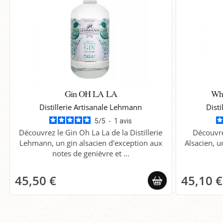
Gin OH LA LA
Whi
Distillerie Artisanale Lehmann
Disti
5
/
5
-
1
avis
Découvrez le Gin Oh La La de la Distillerie
Découvre
Lehmann, un gin alsacien d'exception aux
Alsacien, u
notes de genièvre et ...
45,50 €
45,10 €