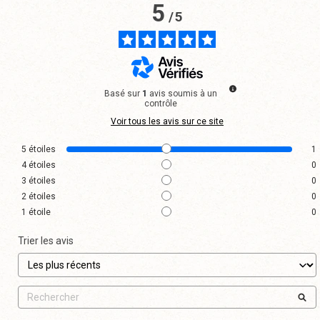
5
/
5
Basé sur
1
avis soumis à un
contrôle
Voir tous les avis sur ce site
5
étoiles
1
4
étoiles
0
3
étoiles
0
2
étoiles
0
1
étoile
0
Trier les avis