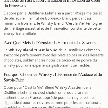
du Processus
Élaboré par la
Distillerie Lehmann
à partir d'orge maltée et
de blé, et vieilli en fût de Bordeaux blanc pendant au
minimum trois ans, le Whisky Blend "C'est la Vie" témoigne
de l'héritage ancestral et de l'innovation constante de cette
entreprise familiale.
Avec Quel Mets le Déguster : L'Harmonie des Saveurs
Le
Whisky Blend "C'est la Vie"
de la Distillerie Lehmann
s'accorde parfaitement avec des plats épicés ou des desserts
chocolatés, sublimant les notes de cacao et de poivre du
whisky pour une expérience gastronomique inédite.
Pourquoi Choisir ce Whisky : L'Essence de l'Audace et du
Savoir-Faire
Opter pour "C'est la Vie" Blend
Whisky Alsacien
de la
Distillerie Lehmann, c’est choisir un produit rare et
authentique en France, apprécié pour son style festif et
léger. Idéal pour les novices comme pour les connaisseurs,
ce whisky séduit par sa qualité exceptionnelle et sa saveur