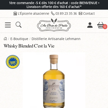
Panneau de gestion des cookies
1ère commande -5 € dès 100 € d'achat : code BIENVENUE •
Livraison offerte dès 160 € d'achat*
L'Épicerie alsacienne
03 89 23 35 36
Contact
0
E-Boutique
Distillerie Artisanale Lehmann
Whisky Blended C'est la Vie