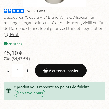
5
/
5
-
1
avis
Découvrez "C'est la Vie" Blend Whisky Alsacien, un
mélange élégant d'intensité et de douceur, vieilli en fût
de Bordeaux blanc. Idéal pour cocktails et dégustation.
détail
en stock
45,10 €
70cl (64,43 €/L)
-
+
Ajouter au panier
Ce produit vous rapporte
45
points de fidélité
en savoir plus