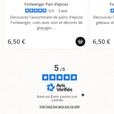
Fortwenger Pain d'épices
Fo
5
/
5
-
2
avis
Découvrez l'assortiment de pains d'épices
Découvrez l
Fortwenger, cuits avec soin et décorés de
gâteaux al
glaçages ...
6,50 €
6,50 €
5
/
5
Basé sur
2
avis soumis à un
contrôle
Voir tous les avis sur ce site