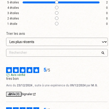
5
étoiles
2
4
étoiles
0
3
étoiles
0
2
étoiles
0
1
étoile
0
Trier les avis
5
/
5
Avis vérifié
tres bon
Avis du
23/12/2024
, suite à une expérience du
09/12/2024
par
M.G.
Utile
(0)
Signaler