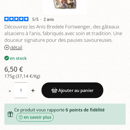
5
/
5
-
2
avis
Découvrez les Anis Bredele Fortwenger, des gâteaux
alsaciens à l'anis, fabriqués avec soin et tradition. Une
douceur signature pour des pauses savoureuses.
détail
en stock
6,50 €
175g (37,14 €/Kg)
-
+
Ajouter au panier
Ce produit vous rapporte
6
points de fidélité
en savoir plus