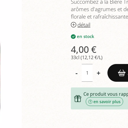
Succombez à la Bière Tri
arômes d'agrumes et de 
florale et rafraîchissant
détail
en stock
4,00 €
33cl (12,12 €/L)
-
+
Ce produit vous rap
en savoir plus