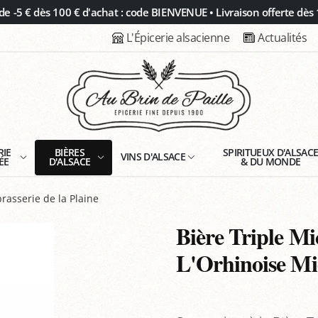
 -5 € dès 100 € d'achat : code BIENVENUE • Livraison offerte dès 
L'Épicerie alsacienne
Actualités
RIE
BIÈRES
SPIRITUEUX D'ALSAC
VINS D'ALSACE
ÉE
D'ALSACE
& DU MONDE
rasserie de la Plaine
Bière Triple Mi
L'Orhinoise Mic