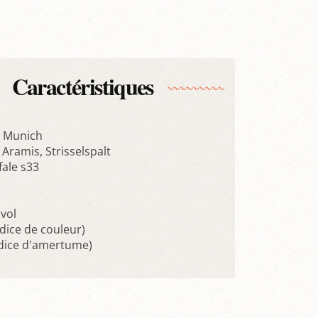
Caractéristiques
s, Munich
Aramis, Strisselspalt
fale s33
 vol
ndice de couleur)
indice d'amertume)