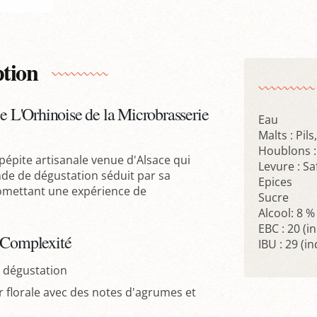
ption
le L'Orhinoise de la Microbrasserie
Eau
Malts : Pil
Houblons : 
 pépite artisanale venue d'Alsace qui
Levure : Sa
onde de dégustation séduit par sa
Epices
promettant une expérience de
Sucre
Alcool: 8 %
EBC : 20 (i
e Complexité
IBU : 29 (
e dégustation
r florale avec des notes d'agrumes et