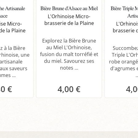
he Artisanale
Bière Brune d'Alsace au Miel
Bière Triple 
sace
Artis
L'Orhinoise Micro-
brasserie de la Plaine
ise Micro-
L'Orhinoi
de la Plaine
brasserie d
Explorez la Bière Brune
au Miel L'Orhinoise,
 à la Bière
Succombez 
fusion du malt torréfié et
rhinoise, une
Triple L'Orh
du miel. Savourez ses
artisanale
robe orangé
notes ...
 aux saveurs
d'agrumes e
mes ...
..
80 €
4,00 €
4,0
anier
Panier
P