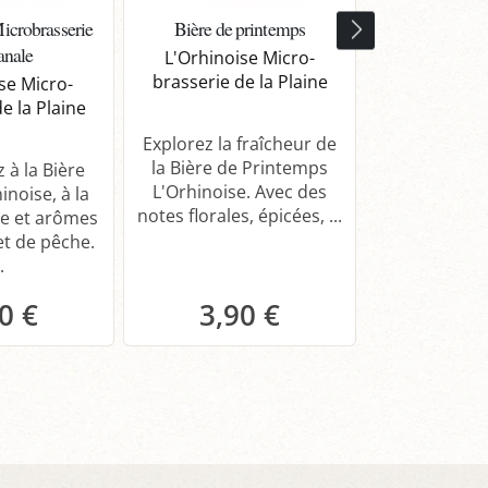
Microbrasserie
Bière de printemps
Bière Brune
anale
d'Al
L'Orhinoise Micro-
brasserie de la Plaine
se Micro-
L'Orhinoi
e la Plaine
brasserie d
Explorez la fraîcheur de
la Bière de Printemps
à la Bière
Découvrez la
L'Orhinoise. Avec des
inoise, à la
L'Orhinoise,
notes florales, épicées, ...
e et arômes
de cacao et 
t de pêche.
Une dégustati
.
0 €
3,90 €
3,8
anier
Panier
Pa