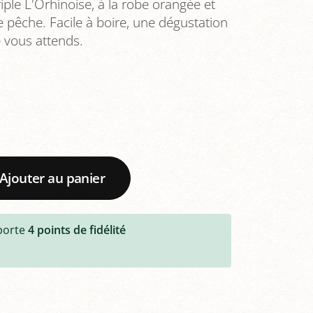
ple L'Orhinoise, à la robe orangée et
pêche. Facile à boire, une dégustation
e vous attends.
Ajouter au panier
porte
4
points de fidélité