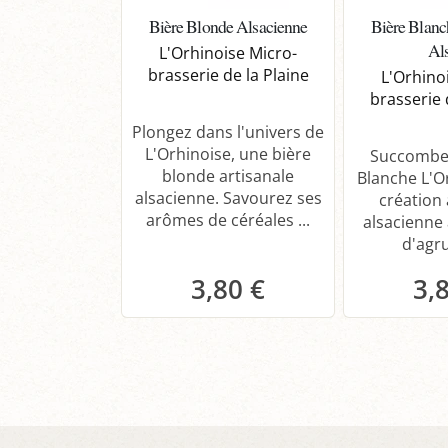
Bière Blonde Alsacienne
Bière Blanc
Al
L'Orhinoise Micro-
brasserie de la Plaine
L'Orhino
brasserie 
Plongez dans l'univers de
L'Orhinoise, une bière
Succombez
blonde artisanale
Blanche L'O
alsacienne. Savourez ses
création 
arômes de céréales ...
alsacienne
d'agru
3,80 €
3,
Panier
P