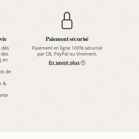
vie
Paiement sécurisé
e dès
Paiement en ligne 100% sécurisé
 dès
par CB, PayPal ou Virement.
g en
En savoir plus
nts de
ck &
erte