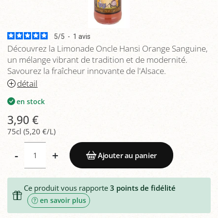
5
/
5
-
1
avis
Découvrez la Limonade Oncle Hansi Orange Sanguine,
un mélange vibrant de tradition et de modernité.
Savourez la fraîcheur innovante de l'Alsace.
détail
en stock
3,90 €
75cl (5,20 €/L)
-
+
Ajouter au panier
Ce produit vous rapporte
3
points de fidélité
en savoir plus