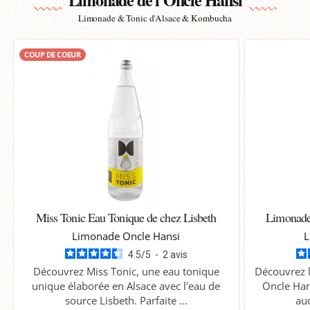
Limonade & Tonic d'Alsace & Kombucha
COUP DE COEUR
Miss Tonic Eau Tonique de chez Lisbeth
Limonade
Limonade Oncle Hansi
L
4.5
/
5
-
2
avis
Découvrez Miss Tonic, une eau tonique
Découvrez l
unique élaborée en Alsace avec l'eau de
Oncle Han
source Lisbeth. Parfaite ...
aud