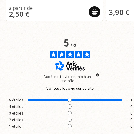
3,90 €
2,50 €
5
/
5
Basé sur
1
avis soumis à un
contrôle
Voir tous les avis sur ce site
5
étoiles
1
4
étoiles
0
3
étoiles
0
2
étoiles
0
1
étoile
0