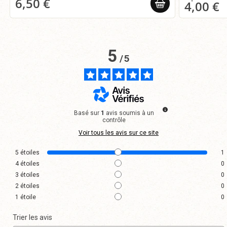
6,50 €
4,00 €
5
/
5
Basé sur
1
avis soumis à un
contrôle
Voir tous les avis sur ce site
5
étoiles
1
4
étoiles
0
3
étoiles
0
2
étoiles
0
1
étoile
0
Trier les avis