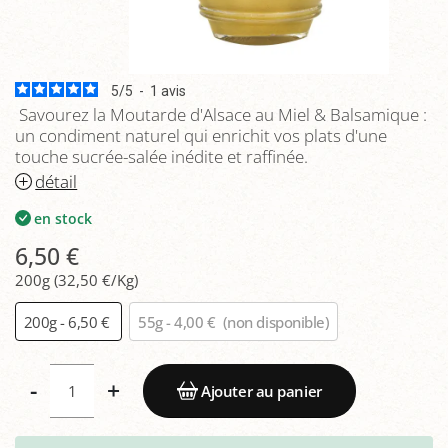
5
/
5
-
1
avis
Savourez la Moutarde d'Alsace au Miel & Balsamique :
un condiment naturel qui enrichit vos plats d'une
touche sucrée-salée inédite et raffinée.
détail
en stock
6,50 €
200g (32,50 €/Kg)
200g - 6,50 €
55g - 4,00 €
(non disponible)
-
+
Ajouter au panier