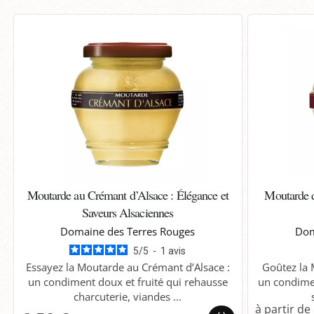
Moutarde au Crémant d’Alsace : Élégance et
Moutarde d
Saveurs Alsaciennes
Domaine des Terres Rouges
Dom
5
/
5
-
1
avis
Essayez la Moutarde au Crémant d’Alsace :
Goûtez la 
un condiment doux et fruité qui rehausse
un condimen
charcuterie, viandes ...