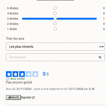
5
étoiles
0
4
étoiles
0
3
étoiles
1
2
étoiles
0
1
étoile
0
Trier les avis
3
/
5
Avis vérifié
Pas encore goûté
Avis du
21/11/2024
, suite à une expérience du
12/11/2024
par
G.M.
Utile
(0)
Signaler