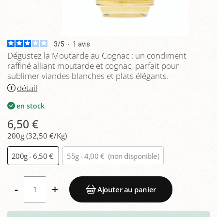
3
/
5
-
1
avis
Dégustez la Moutarde au Cognac : un condiment
raffiné alliant moutarde et cognac, parfait pour
sublimer viandes blanches et plats élégants.
détail
en stock
6,50 €
200g (32,50 €/Kg)
200g - 6,50 €
55g - 4,00 €
(non disponible)
-
+
Ajouter au panier