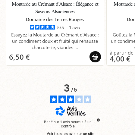
Moutarde au Crémant d’Alsace : Élégance et
Moutarde d
Saveurs Alsaciennes
Domaine des Terres Rouges
Dom
5
/
5
-
1
avis
Essayez la Moutarde au Crémant d’Alsace :
Goûtez la 
un condiment doux et fruité qui rehausse
un condimen
charcuterie, viandes ...
6,50 €
4,00 €
3
/
5
Basé sur
1
avis soumis à un
contrôle
Voir tous les avis sur ce site