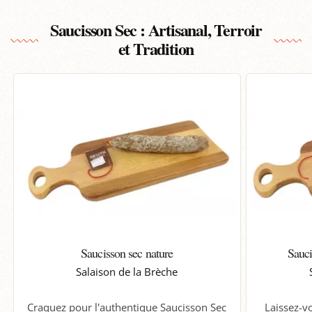
Saucisson Sec : Artisanal, Terroir
et Tradition
Saucisson sec nature
Sauci
Salaison de la Brèche
Craquez pour l'authentique Saucisson Sec
Laissez-v