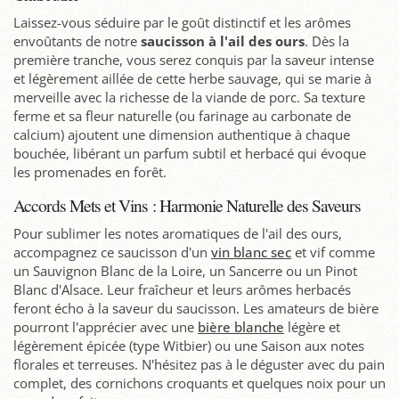
Laissez-vous séduire par le goût distinctif et les arômes
envoûtants de notre
saucisson à l'ail des ours
. Dès la
première tranche, vous serez conquis par la saveur intense
et légèrement aillée de cette herbe sauvage, qui se marie à
merveille avec la richesse de la viande de porc. Sa texture
ferme et sa fleur naturelle (ou farinage au carbonate de
calcium) ajoutent une dimension authentique à chaque
bouchée, libérant un parfum subtil et herbacé qui évoque
les promenades en forêt.
Accords Mets et Vins : Harmonie Naturelle des Saveurs
Pour sublimer les notes aromatiques de l'ail des ours,
accompagnez ce saucisson d'un
vin blanc sec
et vif comme
un Sauvignon Blanc de la Loire, un Sancerre ou un Pinot
Blanc d'Alsace. Leur fraîcheur et leurs arômes herbacés
feront écho à la saveur du saucisson. Les amateurs de bière
pourront l'apprécier avec une
bière blanche
légère et
légèrement épicée (type Witbier) ou une Saison aux notes
florales et terreuses. N'hésitez pas à le déguster avec du pain
complet, des cornichons croquants et quelques noix pour un