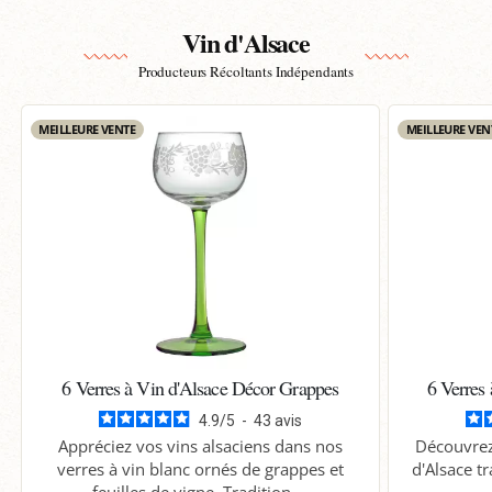
Vin d'Alsace
Producteurs Récoltants Indépendants
MEILLEURE VENTE
MEILLEURE VEN
6 Verres à Vin d'Alsace Décor Grappes
6 Verres
4.9
/
5
-
43
avis
Appréciez vos vins alsaciens dans nos
Découvrez 
verres à vin blanc ornés de grappes et
d'Alsace tr