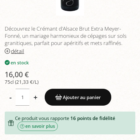
Découvrez le Crémant d'Alsace Brut Extra Meyer-
Fonné, un mariage harmonieux de cépages sur sols
granitiques, parfait pour apéritifs et mets raffinés.
détail
en stock
16,00 €
75cl (21,33 €/L)
-
+
Ajouter au panier
Ce produit vous rapporte
16
points de fidélité
en savoir plus