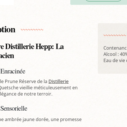
ption
e Distillerie Hepp: La
Contenance
acien
Alcool : 40
Eau de vie
n Enracinée
ille Prune Réserve de la
Distillerie
 Quetsche vieillie méticuleusement en
élégance de notre terroir.
Sensorielle
obe ambrée jaune dorée, une promesse