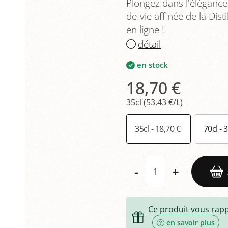
Plongez dans l'élégance 
de-vie affinée de la Di
en ligne !
détail
en stock
18,70 €
35cl (53,43 €/L)
35cl - 18,70 €
70cl - 
-
+
Ce produit vous rap
en savoir plus