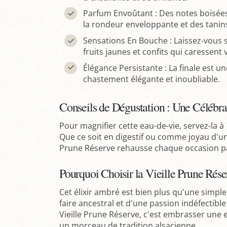
Parfum Envoûtant : Des notes boisées 
la rondeur enveloppante et des tanin
Sensations En Bouche : Laissez-vous 
fruits jaunes et confits qui caressent 
Élégance Persistante : La finale est u
chastement élégante et inoubliable.
Conseils de Dégustation : Une Célébra
Pour magnifier cette eau-de-vie, servez-la à
Que ce soit en digestif ou comme joyau d'une 
Prune Réserve rehausse chaque occasion pa
Pourquoi Choisir la Vieille Prune Rés
Cet élixir ambré est bien plus qu'une simple 
faire ancestral et d'une passion indéfectible p
Vieille Prune Réserve, c'est embrasser une 
un morceau de tradition alsacienne.