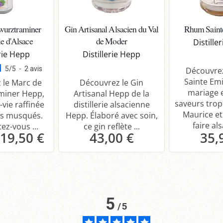
wurztraminer
Gin Artisanal Alsacien du Val
Rhum Saint
e d'Alsace
de Moder
Distille
erie Hepp
Distillerie Hepp
5
/
5
-
2
avis
Découvre
Sainte Emi
 le Marc de
Découvrez le Gin
mariage 
miner Hepp,
Artisanal Hepp de la
saveurs tropi
vie raffinée
distillerie alsacienne
Maurice et
s musqués.
Hepp. Élaboré avec soin,
faire als
ez-vous ...
ce gin reflète ...
19,50 €
43,00 €
35,
anier
Panier
P
5
/
5