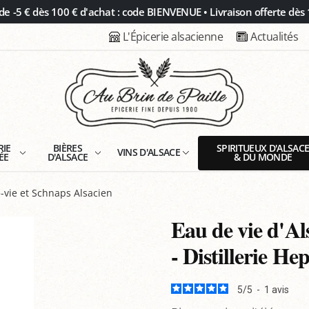
 -5 € dès 100 € d'achat : code BIENVENUE • Livraison offerte dès 
L'Épicerie alsacienne
Actualités
RIE
BIÈRES
SPIRITUEUX D'ALSAC
VINS D'ALSACE
ÉE
D'ALSACE
& DU MONDE
-vie et Schnaps Alsacien
Eau de vie d'Al
- Distillerie He
5
/
5
-
1
avis