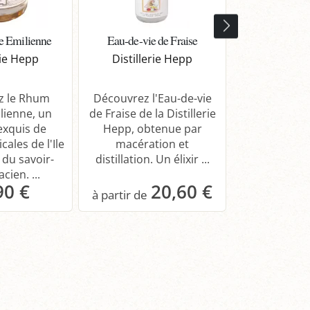
e Emilienne
Eau-de-vie de Fraise
Eau-de-vi
rie Hepp
Distillerie Hepp
Distille
z le Rhum
Découvrez l'Eau-de-vie
Savourez l'
lienne, un
de Fraise de la Distillerie
d'abricot de l
exquis de
Hepp, obtenue par
Hepp. Re
cales de l'Ile
macération et
l'essence du 
 du savoir-
distillation. Un élixir ...
Commandez e
acien. ...
90 €
20,60 €
anier
Panier
Pa