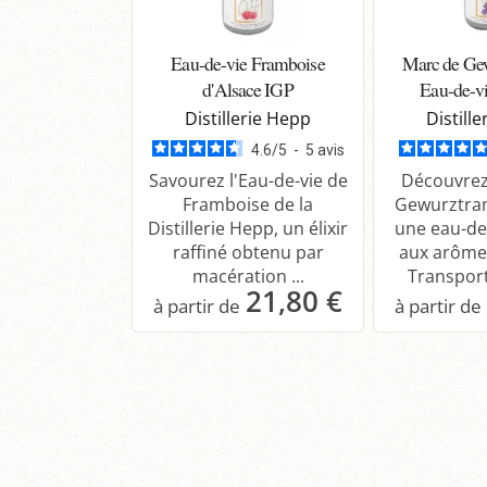
Eau-de-vie Framboise
Marc de Ge
d'Alsace IGP
Eau-de-vi
Distillerie Hepp
Distill
4.6
/
5
-
5
avis
Savourez l'Eau-de-vie de
Découvrez
Framboise de la
Gewurztra
Distillerie Hepp, un élixir
une eau-de-
raffiné obtenu par
aux arôme
macération ...
Transport
21,80 €
Panier
P