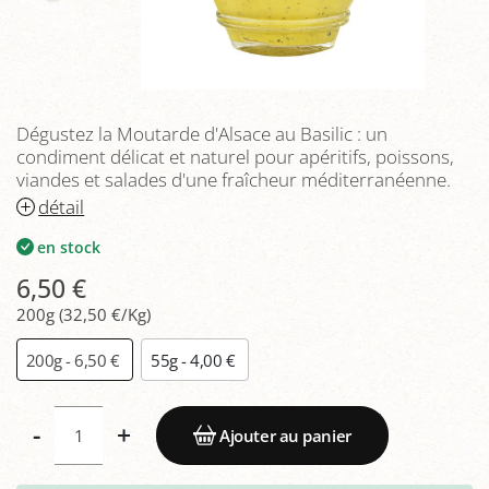
Dégustez la Moutarde d'Alsace au Basilic : un
condiment délicat et naturel pour apéritifs, poissons,
viandes et salades d'une fraîcheur méditerranéenne.
détail
en stock
6,50 €
200g (32,50 €/Kg)
200g - 6,50 €
55g - 4,00 €
-
+
Ajouter au panier