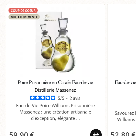
COUP DE COEUR
MEILLEURE VENTE
Poire Prisonnière en Carafe Eau-de-vie
Eau-de-vie
Distillerie Massenez
5
/
5
-
2
avis
Eau-de-Vie Poire Williams Prisonnière
Massenez : une création artisanale
Savourez l
d’exception, élégante ...
Williams
59,90 €
52,80 €