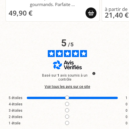
gourmands. Parfaite ...
49,90 €
21,40 €
5
/
5
Basé sur
1
avis soumis à un
contrôle
Voir tous les avis sur ce site
5
étoiles
1
4
étoiles
0
3
étoiles
0
2
étoiles
0
1
étoile
0