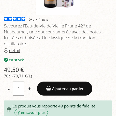
5
/
5
-
1
avis
Savourez l'Eau-de-Vie de Vieille Prune 42° de
Nusbaumer, une douceur ambrée avec des notes
fruitées et boisées. Un classique de la tradition
distillatoire.
détail
en stock
49,50 €
70cl (70,71 €/L)
-
+
Ajouter au panier
Ce produit vous rapporte
49
points de fidélité
en savoir plus