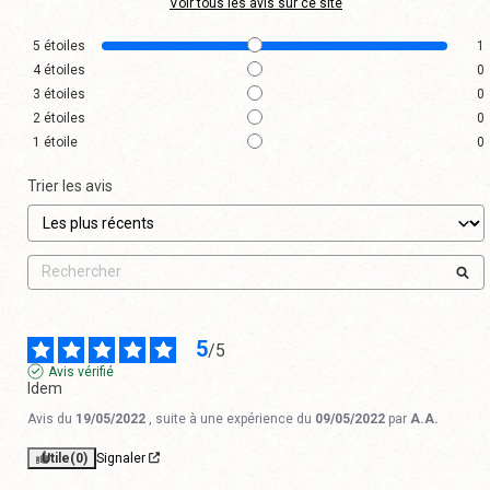
Voir tous les avis sur ce site
5
étoiles
1
4
étoiles
0
3
étoiles
0
2
étoiles
0
1
étoile
0
Trier les avis
5
/
5
Avis vérifié
Idem
Avis du
19/05/2022
, suite à une expérience du
09/05/2022
par
A.A.
Utile
(0)
Signaler