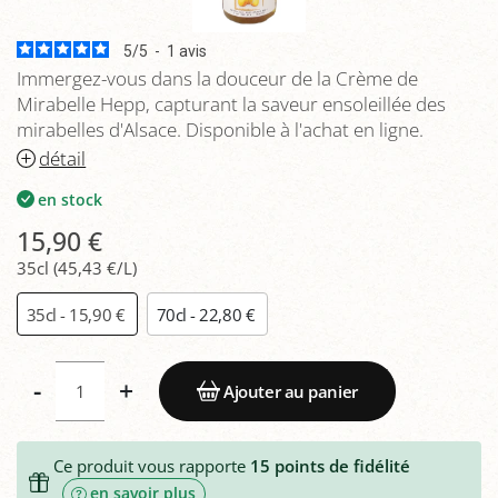
5
/
5
-
1
avis
Immergez-vous dans la douceur de la Crème de
Mirabelle Hepp, capturant la saveur ensoleillée des
mirabelles d'Alsace. Disponible à l'achat en ligne.
détail
en stock
15,90 €
35cl (45,43 €/L)
35cl - 15,90 €
70cl - 22,80 €
-
+
Ajouter au panier
Ce produit vous rapporte
15
points de fidélité
en savoir plus