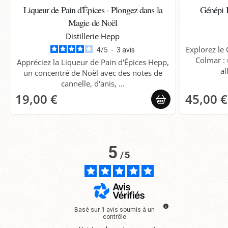
Liqueur de Pain d'Épices - Plongez dans la
Génépi 
Magie de Noël
Distillerie Hepp
Explorez le 
4
/
5
-
3
avis
Colmar : 
Appréciez la Liqueur de Pain d'Épices Hepp,
al
un concentré de Noël avec des notes de
cannelle, d'anis, ...
19,00 €
45,00 €
5
/
5
Basé sur
1
avis soumis à un
contrôle