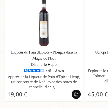
Liqueur de Pain d'Épices - Plongez dans la
Génépi 
Magie de Noël
Distillerie Hepp
Explorez le 
4
/
5
-
3
avis
Colmar : 
Appréciez la Liqueur de Pain d'Épices Hepp,
al
un concentré de Noël avec des notes de
cannelle, d'anis, ...
19,00 €
45,00 €